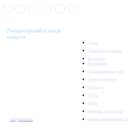
Распространяйте ваши
новости
О нас
Правообладателям
Minenergo News - ваш
Контакты
надежный источник
Минэнерго
последних новостей и
Отраслевые новости
аналитики о развитии
Электроэнергия
топливно-энергетического
комплекса. Мы также
Нефтегаз
предлагаем широкое
Уголь
распространение новостей
Атом
организациям энергетики.
Зеленая энергетика
Энергоэффективность
ПОДРОБНЕЕ