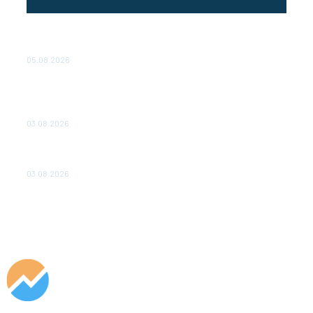
Эффективное обучение: партнеры «Сетевой компании»
удваивают выпуск продукции и снижают потери
05.08.2026
ТЕХНИЧЕСКОЕ ОБСЛУЖИВАНИЕ КОНВЕРТОРНЫХ
ПОДСТАНЦИЙ ПРОЕКТА «CASA-1000» ОБЕСПЕЧЕНО
ДО 2028 ГОДА
03.08.2026
«Роснефть» вносит вклад в изучение и сохранение
популяции дикого северного оленя в России
03.08.2026