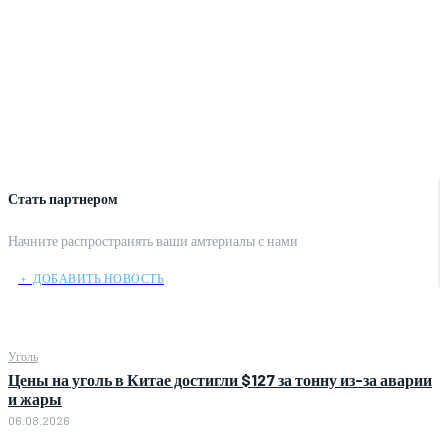
Стать партнером
Начните распространять ваши амтериалы с нами
﹢ ДОБАВИТЬ НОВОСТЬ
Уголь
Цены на уголь в Китае достигли $127 за тонну из-за аварии
и жары
06.08.2026