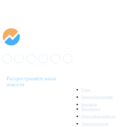
Распространяйте ваши
новости
О нас
Правообладателям
Minenergo News - ваш
Контакты
надежный источник
Минэнерго
последних новостей и
Отраслевые новости
аналитики о развитии
Электроэнергия
топливно-энергетического