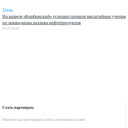
Уголь
На разрезе «Кирбинский» успешно прошли масштабные учения
по ликвидации разлива нефтепродуктов
30.07.2026
Стать партнером
Начните распространять ваши амтериалы с нами