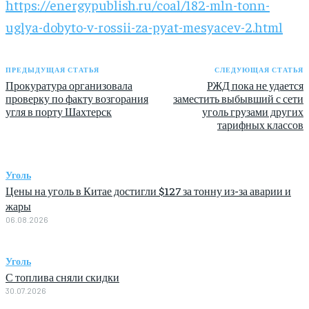
https://energypublish.ru/coal/182-mln-tonn-
uglya-dobyto-v-rossii-za-pyat-mesyacev-2.html
ПРЕДЫДУЩАЯ СТАТЬЯ
СЛЕДУЮЩАЯ СТАТЬЯ
Прокуратура организовала
РЖД пока не удается
проверку по факту возгорания
заместить выбывший с сети
угля в порту Шахтерск
уголь грузами других
тарифных классов
Уголь
Цены на уголь в Китае достигли $127 за тонну из-за аварии и
жары
06.08.2026
Уголь
С топлива сняли скидки
30.07.2026