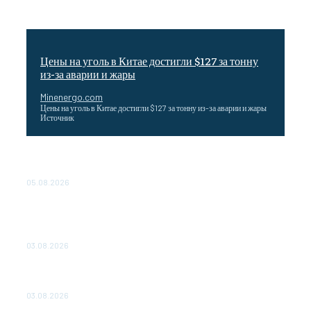
Цены на уголь в Китае достигли $127 за тонну
из-за аварии и жары
Minenergo.com
Цены на уголь в Китае достигли $127 за тонну из-за аварии и жары
Источник
Эффективное обучение: партнеры «Сетевой компании»
удваивают выпуск продукции и снижают потери
05.08.2026
ТЕХНИЧЕСКОЕ ОБСЛУЖИВАНИЕ КОНВЕРТОРНЫХ
ПОДСТАНЦИЙ ПРОЕКТА «CASA-1000» ОБЕСПЕЧЕНО
ДО 2028 ГОДА
03.08.2026
«Роснефть» вносит вклад в изучение и сохранение
популяции дикого северного оленя в России
03.08.2026