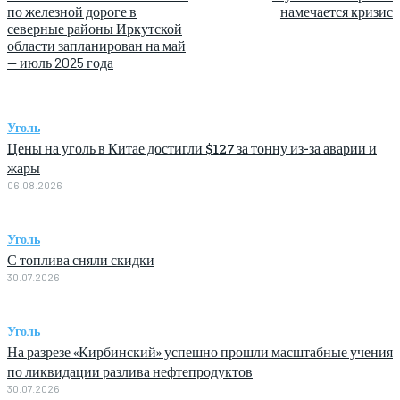
по железной дороге в
намечается кризис
северные районы Иркутской
области запланирован на май
— июль 2025 года
Уголь
Цены на уголь в Китае достигли $127 за тонну из-за аварии и
жары
06.08.2026
Уголь
С топлива сняли скидки
30.07.2026
Уголь
На разрезе «Кирбинский» успешно прошли масштабные учения
по ликвидации разлива нефтепродуктов
30.07.2026