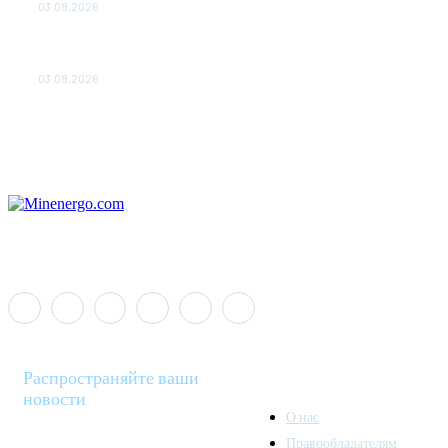
03.08.2026
«Роснефть» вносит вклад в изучение и сохранение
популяции дикого северного оленя в России
03.08.2026
Распространяйте ваши
новости
О нас
Правообладателям