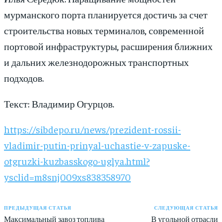
мурманского порта планируется достичь за счет
строительства новых терминалов, современной
портовой инфраструктуры, расширения ближних
и дальних железнодорожных транспортных
подходов.
Текст: Владимир Огурцов.
https://sibdepo.ru/news/prezident-rossii-
vladimir-putin-prinyal-uchastie-v-zapuske-
otgruzki-kuzbasskogo-uglya.html?
ysclid=m8snj009xs838358970
ПРЕДЫДУЩАЯ СТАТЬЯ
СЛЕДУЮЩАЯ СТАТЬЯ
Максимальный завоз топлива
В угольной отрасли