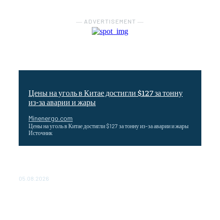
― ADVERTISEMENT ―
Цены на уголь в Китае достигли $127 за тонну
из-за аварии и жары
Minenergo.com
Цены на уголь в Китае достигли $127 за тонну из-за аварии и жары
Источник
Эффективное обучение: партнеры «Сетевой компании»
удваивают выпуск продукции и снижают потери
05.08.2026
ТЕХНИЧЕСКОЕ ОБСЛУЖИВАНИЕ КОНВЕРТОРНЫХ
ПОДСТАНЦИЙ ПРОЕКТА «CASA-1000» ОБЕСПЕЧЕНО
ДО 2028 ГОДА