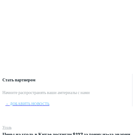
Стать партнером
Начните распространять ваши амтериалы с нами
﹢ ДОБАВИТЬ НОВОСТЬ
Уголь
Цены на уголь в Китае достигли $127 за тонну из-за аварии