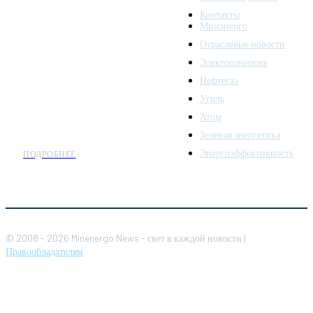
Minenergo News - ваш
Контакты
надежный источник
Минэнерго
последних новостей и
Отраслевые новости
аналитики о развитии
Электроэнергия
топливно-энергетического
комплекса. Мы также
Нефтегаз
предлагаем широкое
Уголь
распространение новостей
Атом
организациям энергетики.
Зеленая энергетика
Энергоэффективность
ПОДРОБНЕЕ
© 2008 - 2026 Minenergo News - свет в каждой новости |
Правообладателям