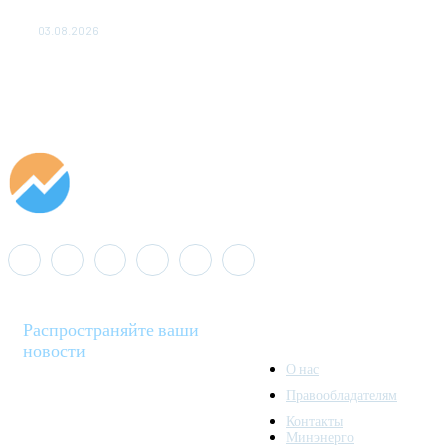
популяции дикого северного оленя в России
03.08.2026
Распространяйте ваши
новости
О нас
Правообладателям
Minenergo News - ваш
Контакты
надежный источник
Минэнерго