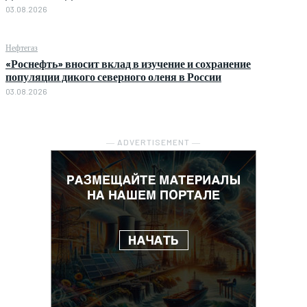
03.08.2026
Нефтегаз
«Роснефть» вносит вклад в изучение и сохранение
популяции дикого северного оленя в России
03.08.2026
― ADVERTISEMENT ―