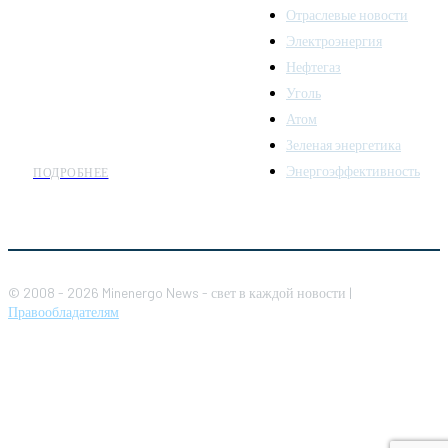
последних новостей и
Отраслевые новости
аналитики о развитии
Электроэнергия
топливно-энергетического
комплекса. Мы также
Нефтегаз
предлагаем широкое
Уголь
распространение новостей
Атом
организациям энергетики.
Зеленая энергетика
Энергоэффективность
ПОДРОБНЕЕ
© 2008 - 2026 Minenergo News - свет в каждой новости |
Правообладателям