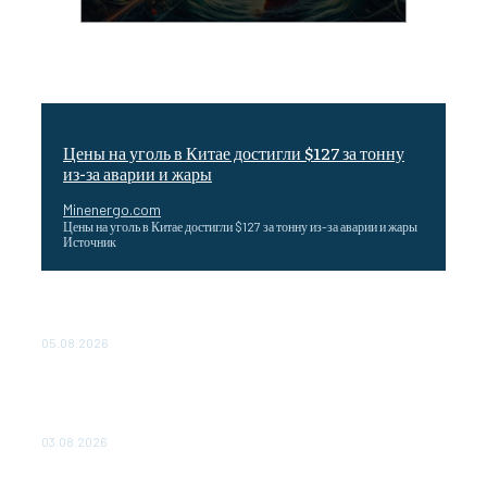
Цены на уголь в Китае достигли $127 за тонну
из-за аварии и жары
Minenergo.com
Цены на уголь в Китае достигли $127 за тонну из-за аварии и жары
Источник
Эффективное обучение: партнеры «Сетевой компании»
удваивают выпуск продукции и снижают потери
05.08.2026
ТЕХНИЧЕСКОЕ ОБСЛУЖИВАНИЕ КОНВЕРТОРНЫХ
ПОДСТАНЦИЙ ПРОЕКТА «CASA-1000» ОБЕСПЕЧЕНО
ДО 2028 ГОДА
03.08.2026
«Роснефть» вносит вклад в изучение и сохранение