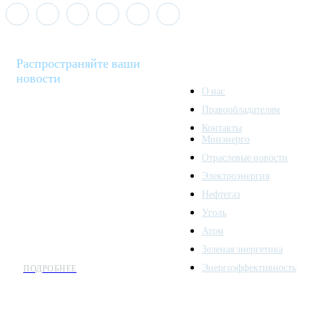
Распространяйте ваши
новости
О нас
Правообладателям
Minenergo News - ваш
Контакты
надежный источник
Минэнерго
последних новостей и
Отраслевые новости
аналитики о развитии
Электроэнергия
топливно-энергетического
комплекса. Мы также
Нефтегаз
предлагаем широкое
Уголь
распространение новостей
Атом
организациям энергетики.
Зеленая энергетика
Энергоэффективность
ПОДРОБНЕЕ