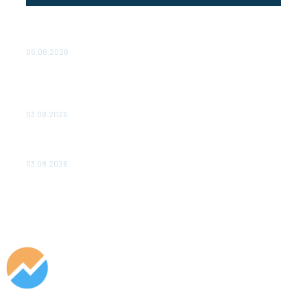
Эффективное обучение: партнеры «Сетевой компании»
удваивают выпуск продукции и снижают потери
05.08.2026
ТЕХНИЧЕСКОЕ ОБСЛУЖИВАНИЕ КОНВЕРТОРНЫХ
ПОДСТАНЦИЙ ПРОЕКТА «CASA-1000» ОБЕСПЕЧЕНО
ДО 2028 ГОДА
03.08.2026
«Роснефть» вносит вклад в изучение и сохранение
популяции дикого северного оленя в России
03.08.2026