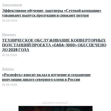
Электроэнергия
Эффективное обучение: партнеры «Сетевой компании»
удваивают выпуск продукции и снижают потери
05.08.2026
Минэнерго
ТЕХНИЧЕСКОЕ ОБСЛУЖИВАНИЕ КОНВЕРТОРНЫХ
ПОДСТАНЦИЙ ПРОЕКТА «CASA-1000» ОБЕСПЕЧЕНО
ДО 2028 ГОДА
03.08.2026
Нефтегаз
«Роснефть» вносит вклад в изучение и сохранение
популяции дикого северного оленя в России
03.08.2026
― ADVERTISEMENT ―