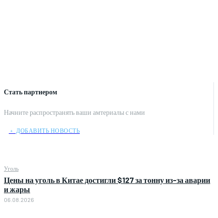
Стать партнером
Начните распространять ваши амтериалы с нами
﹢ ДОБАВИТЬ НОВОСТЬ
Уголь
Цены на уголь в Китае достигли $127 за тонну из-за аварии
и жары
06.08.2026