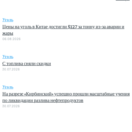
Уголь
Цены на уголь в Китае достигли $127 за тонну из-за аварии и
жары
06.08.2026
Уголь
С топлива сняли скидки
30.07.2026
Уголь
На разрезе «Кирбинский» успешно прошли масштабные учения
по ликвидации разлива нефтепродуктов
30.07.2026