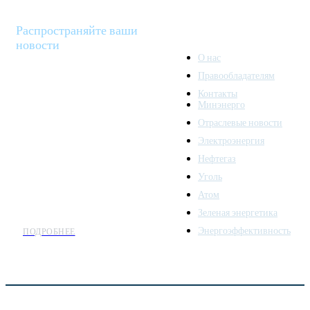
Распространяйте ваши
новости
О нас
Правообладателям
Minenergo News - ваш
Контакты
надежный источник
Минэнерго
последних новостей и
Отраслевые новости
аналитики о развитии
Электроэнергия
топливно-энергетического
комплекса. Мы также
Нефтегаз
предлагаем широкое
Уголь
распространение новостей
Атом
организациям энергетики.
Зеленая энергетика
Энергоэффективность
ПОДРОБНЕЕ