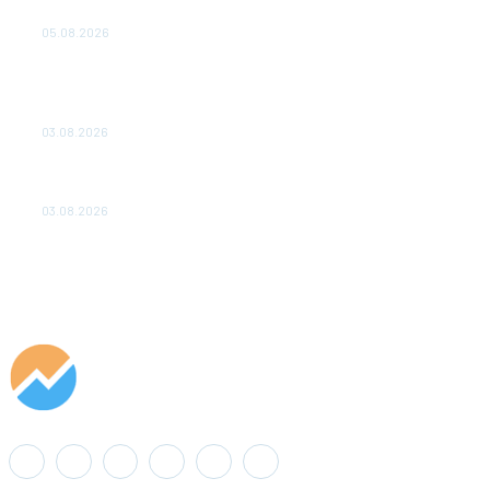
удваивают выпуск продукции и снижают потери
05.08.2026
ТЕХНИЧЕСКОЕ ОБСЛУЖИВАНИЕ КОНВЕРТОРНЫХ
ПОДСТАНЦИЙ ПРОЕКТА «CASA-1000» ОБЕСПЕЧЕНО
ДО 2028 ГОДА
03.08.2026
«Роснефть» вносит вклад в изучение и сохранение
популяции дикого северного оленя в России
03.08.2026