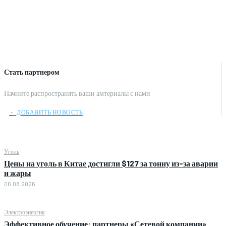
Стать партнером
Начните распространять ваши амтериалы с нами
﹢ ДОБАВИТЬ НОВОСТЬ
Уголь
Цены на уголь в Китае достигли $127 за тонну из-за аварии
и жары
06.08.2026
Электроэнергия
Эффективное обучение: партнеры «Сетевой компании»