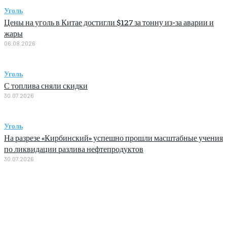
Уголь
Цены на уголь в Китае достигли $127 за тонну из-за аварии и
жары
06.08.2026
Уголь
С топлива сняли скидки
30.07.2026
Уголь
На разрезе «Кирбинский» успешно прошли масштабные учения
по ликвидации разлива нефтепродуктов
30.07.2026