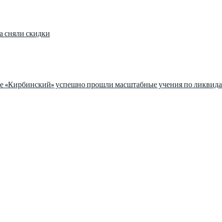
а сняли скидки
зе «Кирбинский» успешно прошли масштабные учения по ликвида