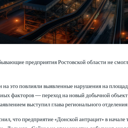
бывающие предприятия Ростовской области не смогл
и на это повлияли выявленные нарушения на площад
вных факторов — переход на новый добычной объект 
заявлением выступил глава регионального отделени
нил, что предприятие «Донской антрацит» в начале 
е «Дальняя». Сейчас на этом участке добывают около 