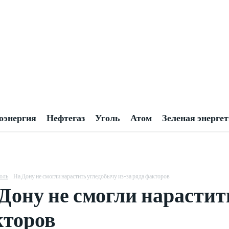
оэнергия
Нефтегаз
Уголь
Атом
Зеленая энерге
оль
На Дону не смогли нарастить угледобычу из-за ряда факторов
Дону не смогли нарастит
кторов