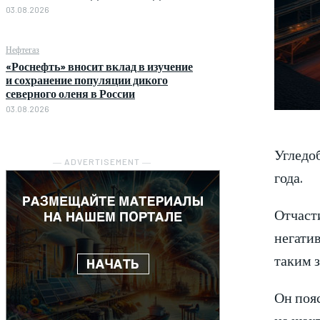
03.08.2026
Нефтегаз
«Роснефть» вносит вклад в изучение
и сохранение популяции дикого
северного оленя в России
03.08.2026
Угледо
― ADVERTISEMENT ―
года.
Отчаст
негати
таким 
Он пояс
на шахт