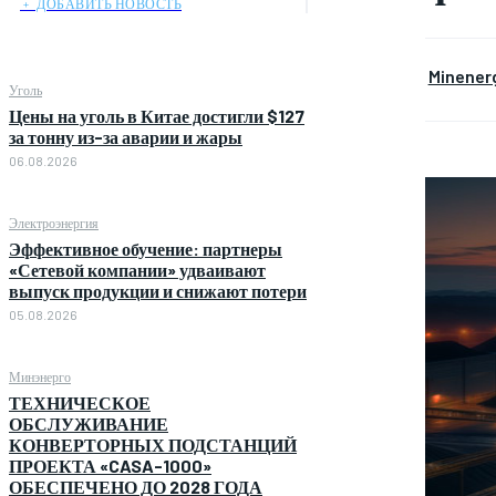
﹢ ДОБАВИТЬ НОВОСТЬ
Minener
Уголь
Цены на уголь в Китае достигли $127
за тонну из-за аварии и жары
06.08.2026
Электроэнергия
Эффективное обучение: партнеры
«Сетевой компании» удваивают
выпуск продукции и снижают потери
05.08.2026
Минэнерго
ТЕХНИЧЕСКОЕ
ОБСЛУЖИВАНИЕ
КОНВЕРТОРНЫХ ПОДСТАНЦИЙ
ПРОЕКТА «CASA-1000»
ОБЕСПЕЧЕНО ДО 2028 ГОДА