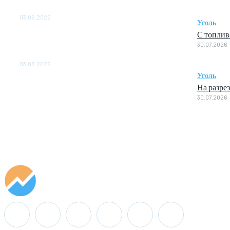
ОБЕСПЕЧЕНО ДО 2028 ГОДА
03.08.2026
Уголь
С топлив
«Роснефть» вносит вклад в изучение и
30.07.2026
сохранение популяции дикого северного
оленя в России
03.08.2026
Уголь
На разре
30.07.2026