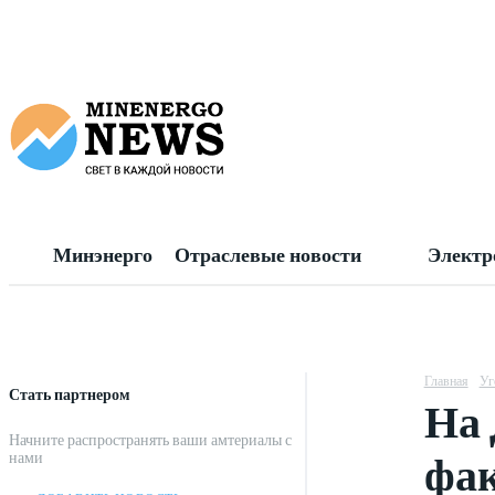
Минэнерго
Отраслевые новости
Электр
Главная
Уг
Стать партнером
На 
Начните распространять ваши амтериалы с
фа
нами