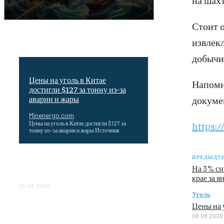
Стоит о
извлекл
добычи 
Цены на уголь в Китае
Напомн
достигли $127 за тонну из-за
докумен
аварии и жары
Minenergo.com
https:/
Цены на уголь в Китае достигли $127 за
тонну из-за аварии и жары Источник
ПРЕДЫДУЩ
Эффективное обучение: партнеры
На 3% сн
«Сетевой компании» удваивают выпуск
крае за я
продукции и снижают потери
05.08.2026
Уголь
ТЕХНИЧЕСКОЕ ОБСЛУЖИВАНИЕ
Цены на у
КОНВЕРТОРНЫХ ПОДСТАНЦИЙ
06.08.2026
ПРОЕКТА «CASA-1000»