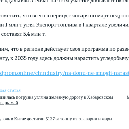
тметить, что всего в период с января по март недро
и 1 млн т угля. Экспорт топлива в I квартале увелич
составят 5,4 млн т.
им, что в регионе действует своя программа по ра
ту, к 2035 году здесь должны нарастить угледобычу д
/dprom.online/chindustry/na-donu-ne-smogli-narast
АЯ СТАТЬЯ
изилась погрузка угля на железную дорогу в Хабаровском
нварь-май
голь в Китае достигли $127 за тонну из-за аварии и жары