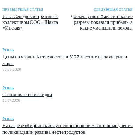
ПРЕДЫДУЩАЯ СТАТЬЯ
СЛЕДУЮЩАЯ СТАТЬЯ
Илья Середюк встретился с
Добыча угля в Хакасии: какие
коллективом ООО «Шахта
разрезы показали прибыль, а
«Инская»
какие уменьшили доходы
Уголь
Цены на уголь в Китае достигли $127 за тонну из-за аварии и
жары
06.08.2026
Уголь
С топлива сняли скидки
30.07.2026
Уголь
На разрезе «Кирбинский» успешно прошли масштабные учения
по ликвидации разлива нефтепродуктов