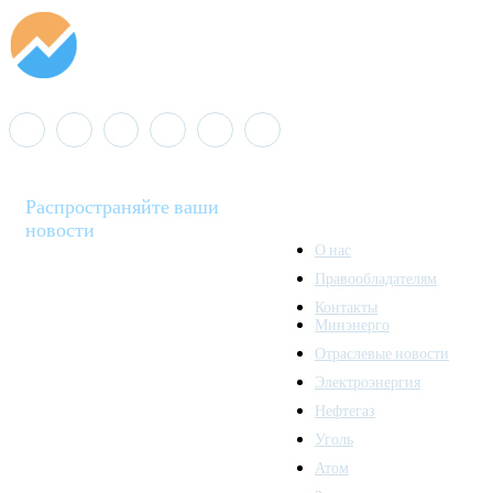
Распространяйте ваши
новости
О нас
Правообладателям
Minenergo News - ваш
Контакты
надежный источник
Минэнерго
последних новостей и
Отраслевые новости
аналитики о развитии
Электроэнергия
топливно-энергетического
комплекса. Мы также
Нефтегаз
предлагаем широкое
Уголь
распространение новостей
Атом
организациям энергетики.