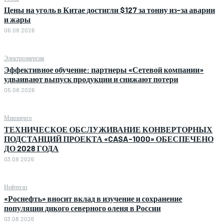
Цены на уголь в Китае достигли $127 за тонну из-за аварии
и жары
06.08.2026
Электроэнергия
Эффективное обучение: партнеры «Сетевой компании»
удваивают выпуск продукции и снижают потери
05.08.2026
Минэнерго
ТЕХНИЧЕСКОЕ ОБСЛУЖИВАНИЕ КОНВЕРТОРНЫХ
ПОДСТАНЦИЙ ПРОЕКТА «CASA-1000» ОБЕСПЕЧЕНО
ДО 2028 ГОДА
03.08.2026
Нефтегаз
«Роснефть» вносит вклад в изучение и сохранение
популяции дикого северного оленя в России
03.08.2026