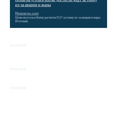
из-за аварии и жары
Minenergo.com
Цены на уголь в Китае достигли $127 за тонну из-за аварии и жары
Источник
Эффективное обучение: партнеры «Сетевой компании»
удваивают выпуск продукции и снижают потери
05.08.2026
ТЕХНИЧЕСКОЕ ОБСЛУЖИВАНИЕ КОНВЕРТОРНЫХ
ПОДСТАНЦИЙ ПРОЕКТА «CASA-1000» ОБЕСПЕЧЕНО
ДО 2028 ГОДА
03.08.2026
«Роснефть» вносит вклад в изучение и сохранение
популяции дикого северного оленя в России
03.08.2026