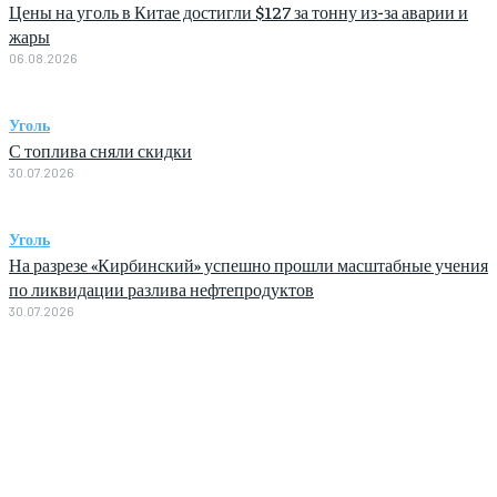
Цены на уголь в Китае достигли $127 за тонну из-за аварии и
жары
06.08.2026
Уголь
С топлива сняли скидки
30.07.2026
Уголь
На разрезе «Кирбинский» успешно прошли масштабные учения
по ликвидации разлива нефтепродуктов
30.07.2026