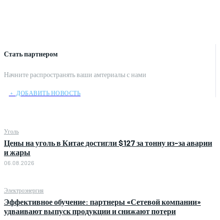
Стать партнером
Начните распространять ваши амтериалы с нами
﹢ ДОБАВИТЬ НОВОСТЬ
Уголь
Цены на уголь в Китае достигли $127 за тонну из-за аварии
и жары
06.08.2026
Электроэнергия
Эффективное обучение: партнеры «Сетевой компании»
удваивают выпуск продукции и снижают потери