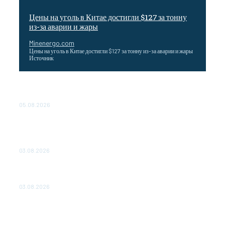
Цены на уголь в Китае достигли $127 за тонну
из-за аварии и жары
Minenergo.com
Цены на уголь в Китае достигли $127 за тонну из-за аварии и жары
Источник
Эффективное обучение: партнеры «Сетевой компании»
удваивают выпуск продукции и снижают потери
05.08.2026
ТЕХНИЧЕСКОЕ ОБСЛУЖИВАНИЕ КОНВЕРТОРНЫХ
ПОДСТАНЦИЙ ПРОЕКТА «CASA-1000» ОБЕСПЕЧЕНО
ДО 2028 ГОДА
03.08.2026
«Роснефть» вносит вклад в изучение и сохранение
популяции дикого северного оленя в России
03.08.2026