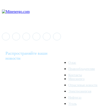
Распространяйте ваши
новости
О нас
Правообладателям
Minenergo News - ваш
Контакты
надежный источник
Минэнерго
последних новостей и
Отраслевые новости
аналитики о развитии
Электроэнергия
топливно-энергетического
комплекса. Мы также
Нефтегаз
предлагаем широкое
Уголь