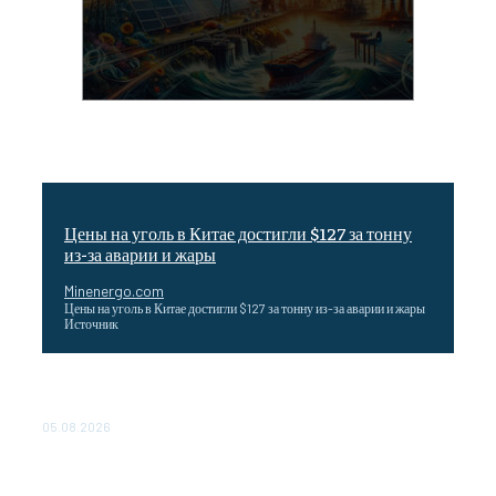
Цены на уголь в Китае достигли $127 за тонну
из-за аварии и жары
Minenergo.com
Цены на уголь в Китае достигли $127 за тонну из-за аварии и жары
Источник
Эффективное обучение: партнеры «Сетевой компании»
удваивают выпуск продукции и снижают потери
05.08.2026
ТЕХНИЧЕСКОЕ ОБСЛУЖИВАНИЕ КОНВЕРТОРНЫХ
ПОДСТАНЦИЙ ПРОЕКТА «CASA-1000» ОБЕСПЕЧЕНО