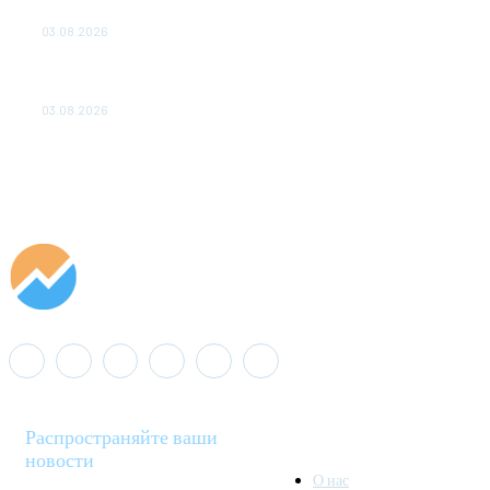
ДО 2028 ГОДА
03.08.2026
«Роснефть» вносит вклад в изучение и сохранение
популяции дикого северного оленя в России
03.08.2026
Распространяйте ваши
новости
О нас