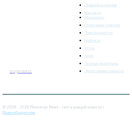
Правообладателям
Minenergo News - ваш
Контакты
надежный источник
Минэнерго
последних новостей и
Отраслевые новости
аналитики о развитии
Электроэнергия
топливно-энергетического
комплекса. Мы также
Нефтегаз
предлагаем широкое
Уголь
распространение новостей
Атом
организациям энергетики.
Зеленая энергетика
Энергоэффективность
ПОДРОБНЕЕ
© 2008 - 2026 Minenergo News - свет в каждой новости |
Правообладателям