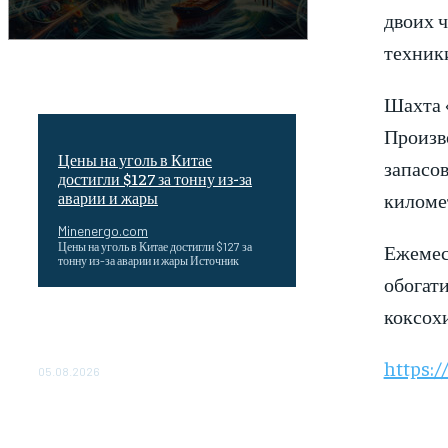
двоих ч
техник
Шахта «
Произв
Цены на уголь в Китае
запасо
достигли $127 за тонну из-за
киломе
аварии и жары
Minenergo.com
Ежемес
Цены на уголь в Китае достигли $127 за
тонну из-за аварии и жары Источник
обогат
коксох
Эффективное обучение: партнеры
«Сетевой компании» удваивают выпуск
продукции и снижают потери
https:/
05.08.2026
ТЕХНИЧЕСКОЕ ОБСЛУЖИВАНИЕ
КОНВЕРТОРНЫХ ПОДСТАНЦИЙ
ПРОЕКТА «CASA-1000»