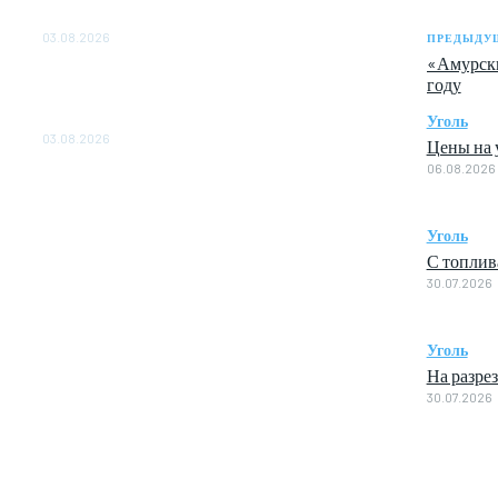
ОБЕСПЕЧЕНО ДО 2028 ГОДА
03.08.2026
ПРЕДЫДУЩ
«Амурски
«Роснефть» вносит вклад в изучение и
году
сохранение популяции дикого северного
оленя в России
Уголь
03.08.2026
Цены на у
06.08.2026
Уголь
С топлив
30.07.2026
Уголь
На разре
30.07.2026