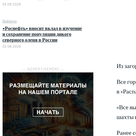
03.08.2026
Нефтегаз
«Роснефть» вносит вклад в изучение
и сохранение популяции дикого
северного оленя в России
03.08.2026
Из заг
― ADVERTISEMENT ―
Все го
в «Расп
«Все вы
шахты и
Ранее с