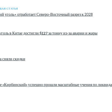
АЯ СТАТЬЯ
й уголь» отработает Северо-Восточный разрез к 2028
голь в Китае достигли $127 за тонну из-за аварии и жары
а сняли скидки
зе «Кирбинский» успешно прошли масштабные учения по ликвида