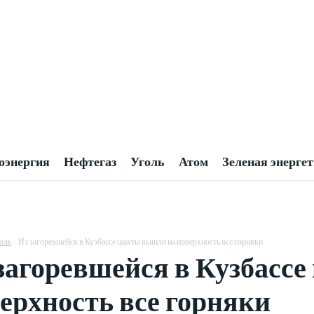
оэнергия
Нефтегаз
Уголь
Атом
Зеленая энерге
оль
Из загоревшейся в Кузбассе шахты вышли на поверхность все горняки
загоревшейся в Кузбасс
ерхность все горняки