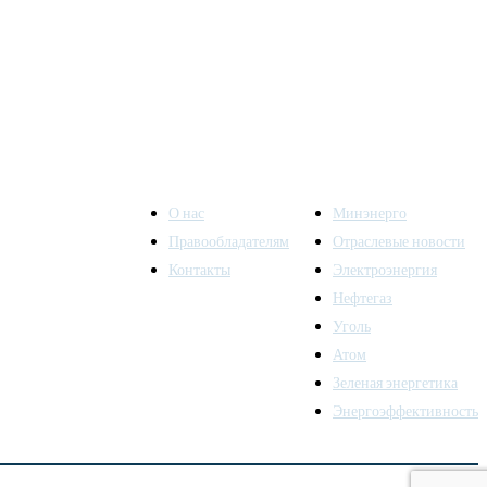
О нас
Минэнерго
Правообладателям
Отраслевые новости
Контакты
Электроэнергия
ы также
Нефтегаз
Уголь
Атом
Зеленая энергетика
Энергоэффективность