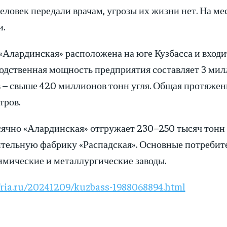
еловек передали врачам, угрозы их жизни нет. На ме
и.
Алардинская» расположена на юге Кузбасса и входит
одственная мощность предприятия составляет 3 мил
в – свыше 420 миллионов тонн угля. Общая протяже
тров.
ячно «Алардинская» отгружает 230–250 тысяч тонн 
ительную фабрику «Распадская». Основные потреби
имические и металлургические заводы.
/ria.ru/20241209/kuzbass-1988068894.html