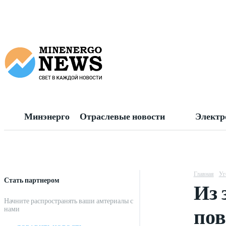
Минэнерго
Отраслевые новости
Электр
Главная
Уг
Стать партнером
Из 
Начните распространять ваши амтериалы с
пов
нами