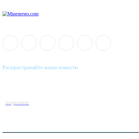
Распространяйте ваши новости
Minenergo News - ваш надежный источник последних новостей 
предлагаем широкое распространение новостей организациям э
ПОДРОБНЕЕ