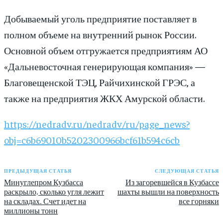
Добываемый уголь предприятие поставляет в
полном объеме на внутренний рынок России.
Основной объем отгружается предприятиям АО
«Дальневосточная генерирующая компания» —
Благовещенской ТЭЦ, Райчихинской ГРЭС, а
также на предприятия ЖКХ Амурской области.
https://nedradv.ru/nedradv/ru/page_news?
obj=c6b69010b5202300966bcf61b594c6cb
ПРЕДЫДУЩАЯ СТАТЬЯ
СЛЕДУЮЩАЯ СТАТЬЯ
Минуглепром Кузбасса
Из загоревшейся в Кузбассе
раскрыло, сколько угля лежит
шахты вышли на поверхность
на складах. Счет идет на
все горняки
миллионы тонн