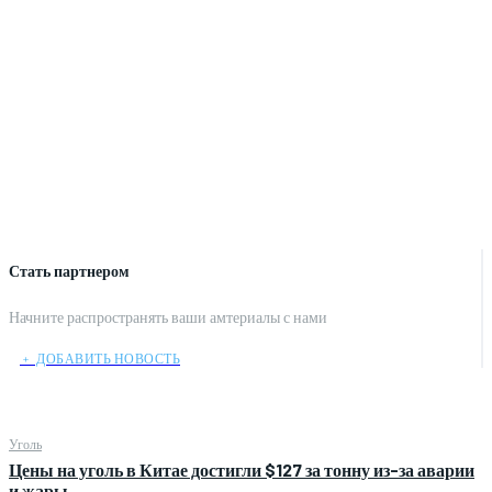
Стать партнером
Начните распространять ваши амтериалы с нами
﹢ ДОБАВИТЬ НОВОСТЬ
Уголь
Цены на уголь в Китае достигли $127 за тонну из-за аварии
и жары