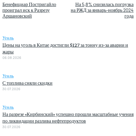
Бенефициар Постригайло
На 5,8% снизилась погрузка
проиграл иск к Разрезу
на РЖД за январь-ноябрь 2024
Аршановский
года
Уголь
Цены на уголь в Китае достигли $127 за тонну из-за аварии и
жары
06.08.2026
Уголь
С топлива сняли скидки
30.07.2026
Уголь
На разрезе «Кирбинский» успешно прошли масштабные учения
по ликвидации разлива нефтепродуктов
30.07.2026