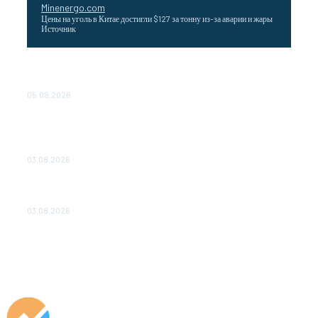
Minenergo.com
Цены на уголь в Китае достигли $127 за тонну из-за аварии и жары
Источник
Эффективное обучение: партнеры «Сетевой компании»
удваивают выпуск продукции и снижают потери
05.08.2026
ТЕХНИЧЕСКОЕ ОБСЛУЖИВАНИЕ КОНВЕРТОРНЫХ
ПОДСТАНЦИЙ ПРОЕКТА «CASA-1000» ОБЕСПЕЧЕНО
ДО 2028 ГОДА
03.08.2026
«Роснефть» вносит вклад в изучение и сохранение
популяции дикого северного оленя в России
03.08.2026