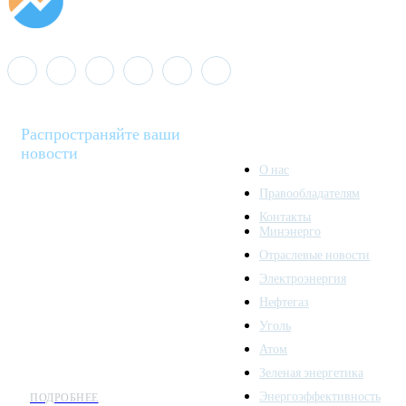
Распространяйте ваши
новости
О нас
Правообладателям
Minenergo News - ваш
Контакты
надежный источник
Минэнерго
последних новостей и
Отраслевые новости
аналитики о развитии
Электроэнергия
топливно-энергетического
комплекса. Мы также
Нефтегаз
предлагаем широкое
Уголь
распространение новостей
Атом
организациям энергетики.
Зеленая энергетика
Энергоэффективность
ПОДРОБНЕЕ