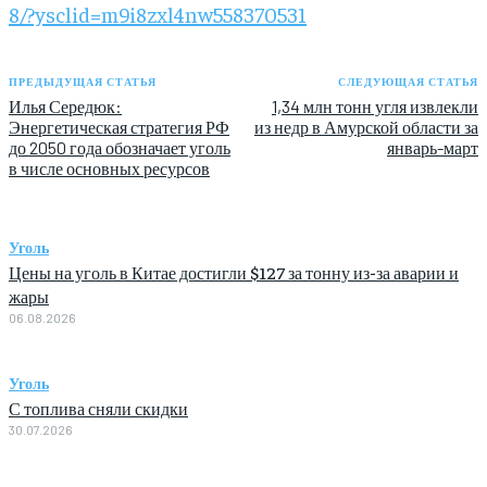
8/?ysclid=m9i8zxl4nw558370531
ПРЕДЫДУЩАЯ СТАТЬЯ
СЛЕДУЮЩАЯ СТАТЬЯ
Илья Середюк:
1,34 млн тонн угля извлекли
Энергетическая стратегия РФ
из недр в Амурской области за
до 2050 года обозначает уголь
январь-март
в числе основных ресурсов
Уголь
Цены на уголь в Китае достигли $127 за тонну из-за аварии и
жары
06.08.2026
Уголь
С топлива сняли скидки
30.07.2026