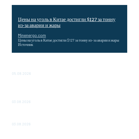
Цены на уголь в Китае достигли $127 за тонну
из-за аварии и жары
Minenergo.com
Цены на уголь в Китае достигли $127 за тонну из-за аварии и жары
Источник
Эффективное обучение: партнеры «Сетевой компании»
удваивают выпуск продукции и снижают потери
05.08.2026
ТЕХНИЧЕСКОЕ ОБСЛУЖИВАНИЕ КОНВЕРТОРНЫХ
ПОДСТАНЦИЙ ПРОЕКТА «CASA-1000» ОБЕСПЕЧЕНО
ДО 2028 ГОДА
03.08.2026
«Роснефть» вносит вклад в изучение и сохранение
популяции дикого северного оленя в России
03.08.2026