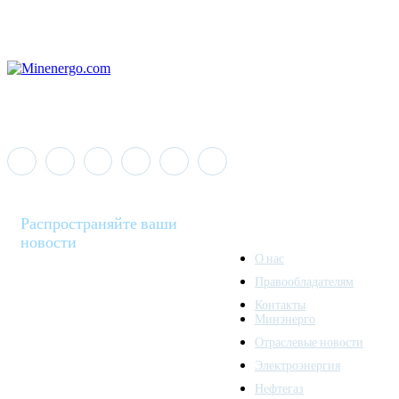
Распространяйте ваши
новости
О нас
Правообладателям
Minenergo News - ваш
Контакты
надежный источник
Минэнерго
последних новостей и
Отраслевые новости
аналитики о развитии
Электроэнергия
топливно-энергетического
комплекса. Мы также
Нефтегаз