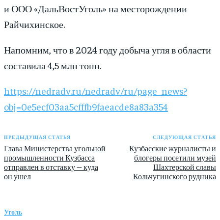
и ООО «ДальВостУголь» на месторождении
Райчихинское.
Напомним, что в 2024 году добыча угля в области
составила 4,5 млн тонн.
https://nedradv.ru/nedradv/ru/page_news?
obj=0e5ecf03aa5cfffb9faeacde8a83a354
ПРЕДЫДУЩАЯ СТАТЬЯ
СЛЕДУЮЩАЯ СТАТЬЯ
Глава Министерства угольной
Кузбасские журналисты и
промышленности Кузбасса
блогеры посетили музей
отправлен в отставку — куда
Шахтерской славы
он ушел
Кольчугинского рудника
Уголь