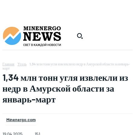
Главная
Уголь
1,34 млн тонн угля извлекли из недр в Амурской области за январь-
март
1,34 млн тонн угля извлекли из
недр в Амурской области за
январь-март
Minenergo.com
19.04.2025
151