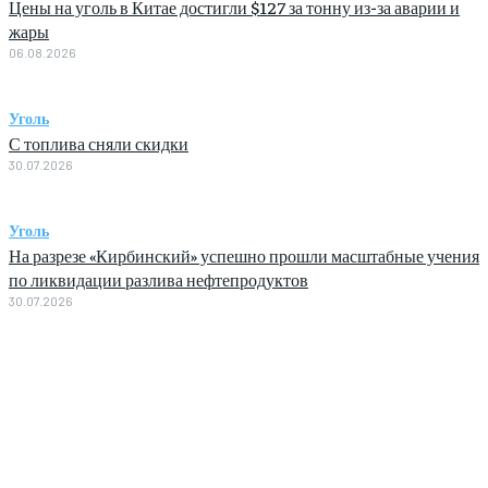
Цены на уголь в Китае достигли $127 за тонну из-за аварии и
жары
06.08.2026
Уголь
С топлива сняли скидки
30.07.2026
Уголь
На разрезе «Кирбинский» успешно прошли масштабные учения
по ликвидации разлива нефтепродуктов
30.07.2026