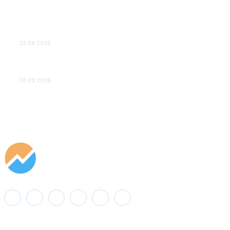
ТЕХНИЧЕСКОЕ ОБСЛУЖИВАНИЕ КОНВЕРТОРНЫХ
ПОДСТАНЦИЙ ПРОЕКТА «CASA-1000» ОБЕСПЕЧЕНО
ДО 2028 ГОДА
03.08.2026
«Роснефть» вносит вклад в изучение и сохранение
популяции дикого северного оленя в России
03.08.2026