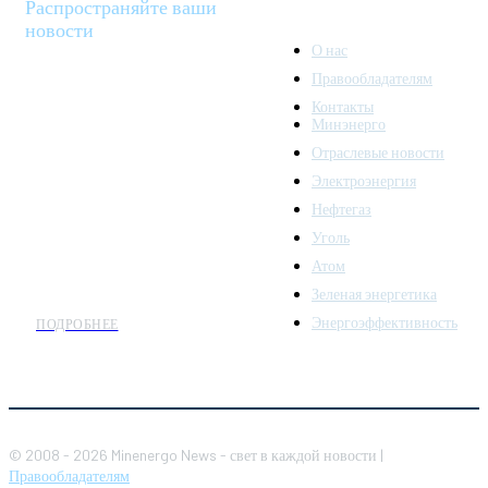
Распространяйте ваши
новости
О нас
Правообладателям
Minenergo News - ваш
Контакты
надежный источник
Минэнерго
последних новостей и
Отраслевые новости
аналитики о развитии
Электроэнергия
топливно-энергетического
комплекса. Мы также
Нефтегаз
предлагаем широкое
Уголь
распространение новостей
Атом
организациям энергетики.
Зеленая энергетика
Энергоэффективность
ПОДРОБНЕЕ
© 2008 - 2026 Minenergo News - свет в каждой новости |
Правообладателям