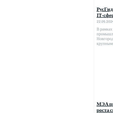
РусГид
IT-сфе
22.05.202
В рамках
промышле
Новгород
МЭА пр
роста с