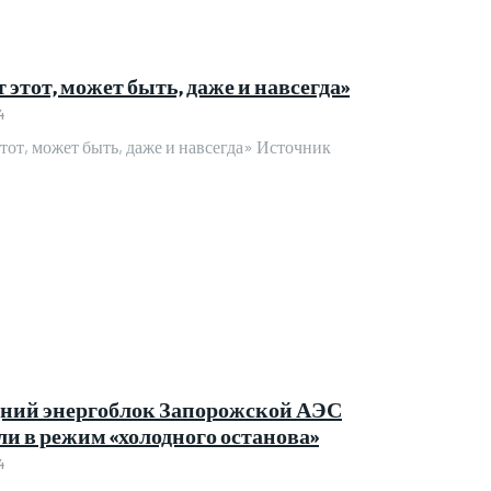
 этот, может быть, даже и навсегда»
4
тот, может быть, даже и навсегда» Источник
ний энергоблок Запорожской АЭС
ли в режим «холодного останова»
4