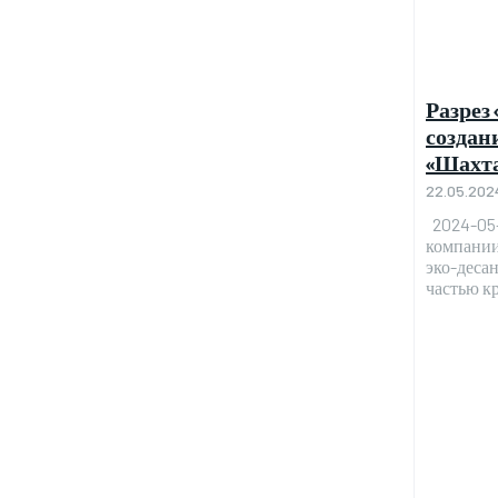
Разрез
создан
«Шахта
22.05.202
2024-05-21 Работники разреза «Кирбин
компании
эко-десан
частью кр