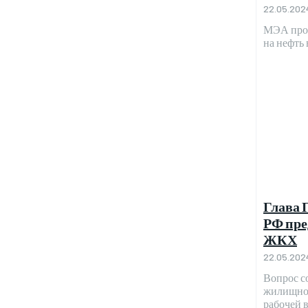
22.05.202
МЭА прог
на нефть
Глава 
РФ пре
ЖКХ
22.05.202
Вопрос с
жилищно-
рабочей 