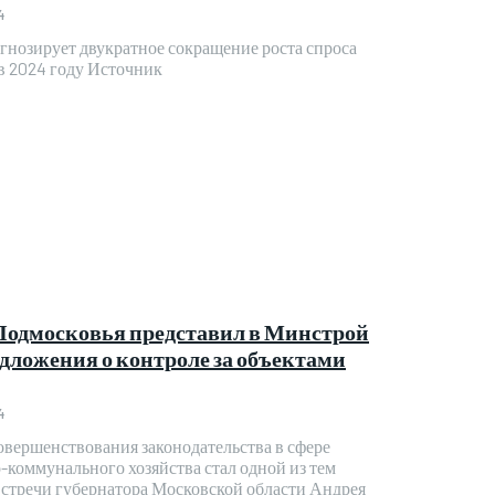
4
нозирует двукратное сокращение роста спроса
 в 2024 году Источник
Подмосковья представил в Минстрой
дложения о контроле за объектами
4
овершенствования законодательства в сфере
коммунального хозяйства стал одной из тем
встречи губернатора Московской области Андрея