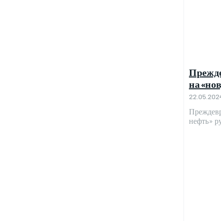
Прежде
на «но
22.05.202
Преждевр
нефть» р