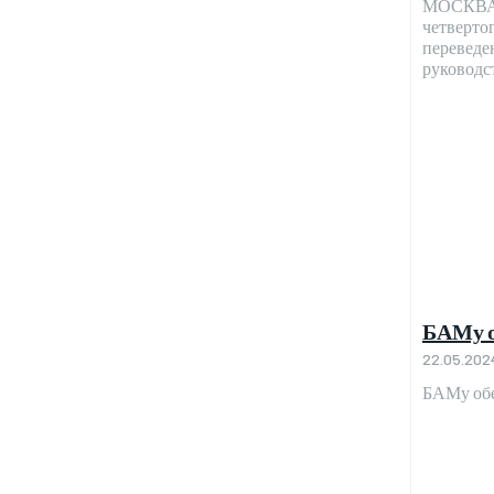
МОСКВА, 
четверто
переведе
руководст
БАМу о
22.05.202
БАМу обе