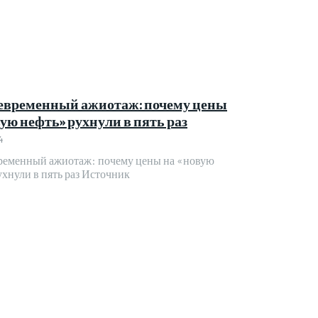
временный ажиотаж: почему цены
вую нефть» рухнули в пять раз
4
еменный ажиотаж: почему цены на «новую
ухнули в пять раз Источник