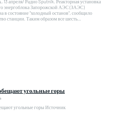
13 апреля/ Радио Sputnik. Реакторная установка
го энергоблока Запорожской АЭС (ЗАЭС)
на в состояние "холодный останов", сообщило
во станции. Таким образом все шесть...
бещают угольные горы
4
щают угольные горы Источник