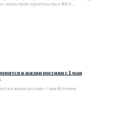
а с министром строительства и ЖКХ...
менится в жизни россиян с 1 мая
4
ится в жизни россиян с 1 мая Источник