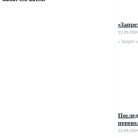
«Запрет
22.05.202
«Запрет э
Послед
переве
22.05.202