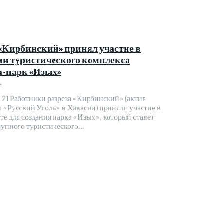
 «Кирбинский» принял участие в
ии туристического комплекса
-парк «Изых»
4
ский» (актив
 «Русский Уголь» в Хакасии) приняли участие в
те для создания парка «Изых», который станет
упного туристического...