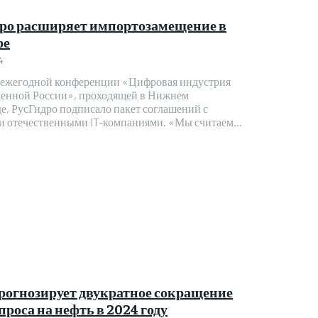
ро расширяет импортозамещение в
ре
4
 ежегодной конференции «Цифровая индустрия
нной России», проходящей в Нижнем
е, РусГидро подписало пакет соглашений с
крупными отечественными IT-компаниями. «Мы считаем...
огнозирует двукратное сокращение
проса на нефть в 2024 году