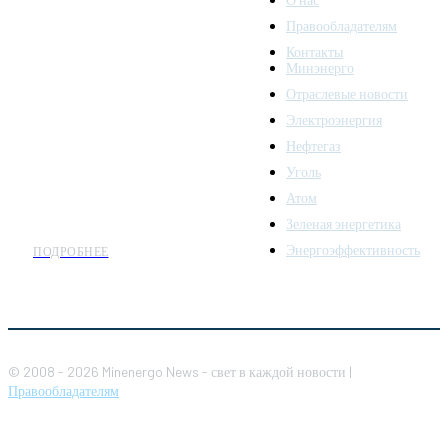
Правообладателям
Minenergo News - ваш
Контакты
надежный источник
Минэнерго
последних новостей и
Отраслевые новости
аналитики о развитии
Электроэнергия
топливно-энергетического
комплекса. Мы также
Нефтегаз
предлагаем широкое
Уголь
распространение новостей
Атом
организациям энергетики.
Зеленая энергетика
Энергоэффективность
ПОДРОБНЕЕ
© 2008 - 2026 Minenergo News - свет в каждой новости |
Правообладателям