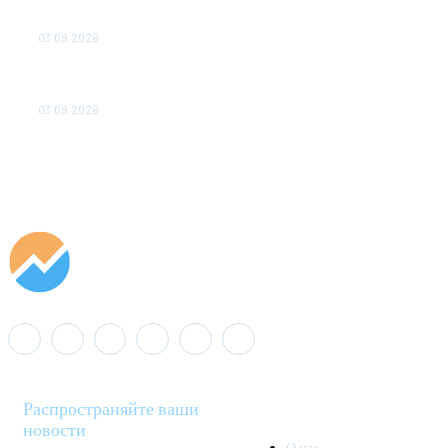
ПОДСТАНЦИЙ ПРОЕКТА «CASA-1000» ОБЕСПЕЧЕНО
ДО 2028 ГОДА
03.08.2026
«Роснефть» вносит вклад в изучение и сохранение
популяции дикого северного оленя в России
03.08.2026
Распространяйте ваши
новости
О нас