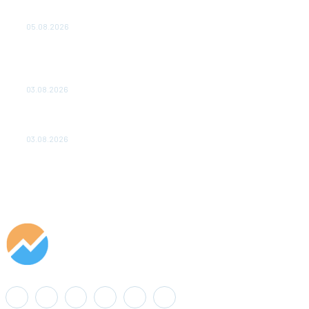
Эффективное обучение: партнеры «Сетевой компании»
удваивают выпуск продукции и снижают потери
05.08.2026
ТЕХНИЧЕСКОЕ ОБСЛУЖИВАНИЕ КОНВЕРТОРНЫХ
ПОДСТАНЦИЙ ПРОЕКТА «CASA-1000» ОБЕСПЕЧЕНО
ДО 2028 ГОДА
03.08.2026
«Роснефть» вносит вклад в изучение и сохранение
популяции дикого северного оленя в России
03.08.2026