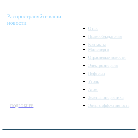
Распространяйте ваши
новости
О нас
Правообладателям
Minenergo News - ваш
Контакты
надежный источник
Минэнерго
последних новостей и
Отраслевые новости
аналитики о развитии
Электроэнергия
топливно-энергетического
комплекса. Мы также
Нефтегаз
предлагаем широкое
Уголь
распространение новостей
Атом
организациям энергетики.
Зеленая энергетика
Энергоэффективность
ПОДРОБНЕЕ