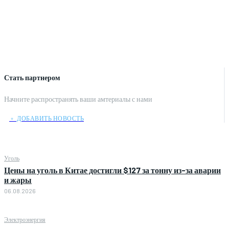
Стать партнером
Начните распространять ваши амтериалы с нами
﹢ ДОБАВИТЬ НОВОСТЬ
Уголь
Цены на уголь в Китае достигли $127 за тонну из-за аварии
и жары
06.08.2026
Электроэнергия