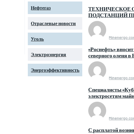
Нефтегаз
ТЕХНИЧЕСКОЕ 
ПОДСТАНЦИЙ ПР
Отраслевые новости
Minenergo.c
Уголь
«Роснефть» вносит
Электроэнергия
северного оленя в 
Энергоэффективность
Minenergo.c
Специалисты «Куба
электросетям май
Minenergo.c
С расплатой возн