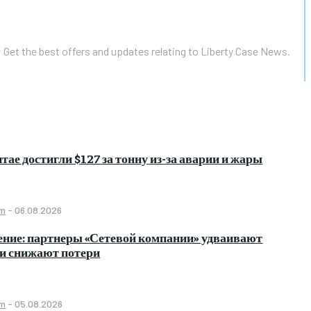
Get the best offers and updates relating to Liberty Case News.
тае достигли $127 за тонну из-за аварии и жары
om
-
06.08.2026
ение: партнеры «Сетевой компании» удваивают
 и снижают потери
om
-
05.08.2026