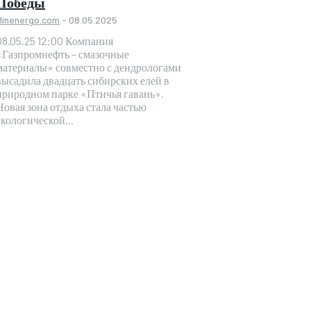
Победы
Minenergo.com
-
08.05.2025
8.05.25 12:00 Компания
«Газпромнефть – смазочные
материалы» совместно с дендрологами
высадила двадцать сибирских елей в
природном парке «Птичья гавань».
Новая зона отдыха стала частью
экологической...