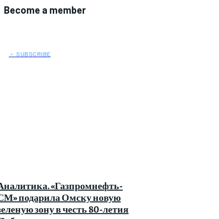
Become a member
﹢ SUBSCRIBE
Аналитика. «Газпромнефть-
СМ» подарила Омску новую
зеленую зону в честь 80-летия