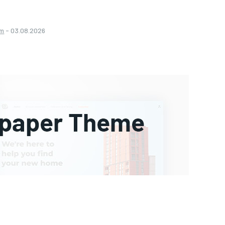
om
-
03.08.2026