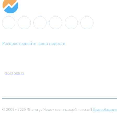
Распространяйте ваши новости
Minenergo News - ваш надежный источник последних новостей 
предлагаем широкое распространение новостей организациям э
ПОДРОБНЕЕ
© 2008 - 2026 Minenergo News - свет в каждой новости |
Правообладате