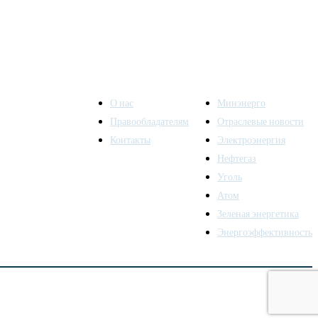
О нас
Минэнерго
Правообладателям
Отраслевые новости
Контакты
Электроэнергия
ы также
Нефтегаз
Уголь
Атом
Зеленая энергетика
Энергоэффективность