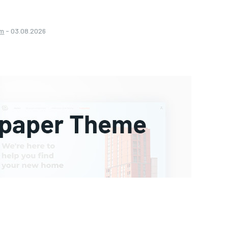
om
-
03.08.2026