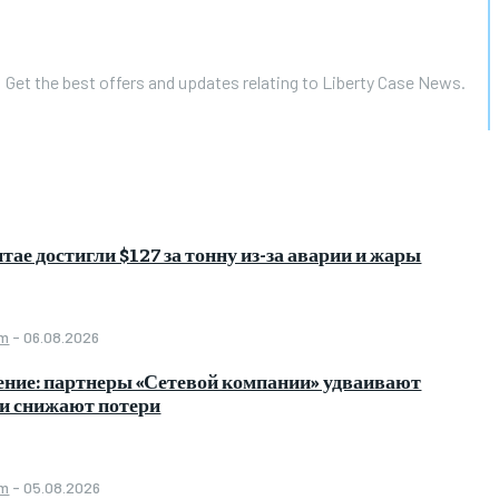
Get the best offers and updates relating to Liberty Case News.
тае достигли $127 за тонну из-за аварии и жары
om
-
06.08.2026
ение: партнеры «Сетевой компании» удваивают
 и снижают потери
om
-
05.08.2026