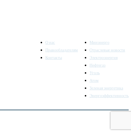
О нас
Минэнерго
Правообладателям
Отраслевые новости
Контакты
Электроэнергия
ы также
Нефтегаз
Уголь
Атом
Зеленая энергетика
Энергоэффективность