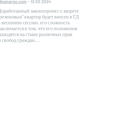
Minenergo.com
-
12.02.2024
Доработанный законопроект о запрете
"резиновых" квартир будет внесен в ГД
в весеннею сессию, его сложность
заключается в том, что его положения
находятся на стыке различных прав
и свобод граждан,...