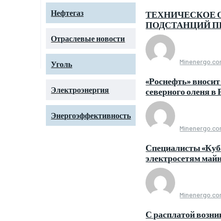
Нефтегаз
ТЕХНИЧЕСКОЕ 
ПОДСТАНЦИЙ ПР
Отраслевые новости
Minenergo.c
Уголь
«Роснефть» вносит
Электроэнергия
северного оленя в 
Энергоэффективность
Minenergo.c
Специалисты «Куба
электросетям май
Minenergo.c
С расплатой возн