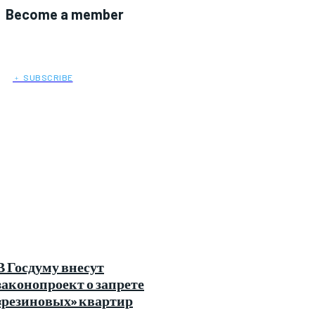
Become a member
﹢ SUBSCRIBE
В Госдуму внесут
законопроект о запрете
«резиновых» квартир