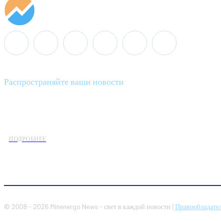
Распространяйте ваши новости
Minenergo News - ваш надежный источник последних новостей 
предлагаем широкое распространение новостей организациям э
ПОДРОБНЕЕ
© 2008 - 2026 Minenergo News - свет в каждой новости |
Правообладате