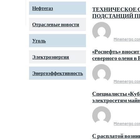
Нефтегаз
ТЕХНИЧЕСКОЕ 
ПОДСТАНЦИЙ ПР
Отраслевые новости
Minenergo.c
Уголь
«Роснефть» вносит
Электроэнергия
северного оленя в 
Энергоэффективность
Minenergo.c
Специалисты «Куба
электросетям май
Minenergo.c
С расплатой возн