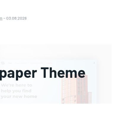
om
-
03.08.2026