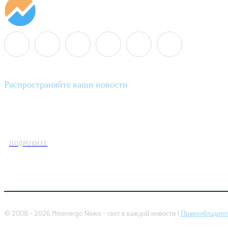
Распространяйте ваши новости
Minenergo News - ваш надежный источник последних новостей 
предлагаем широкое распространение новостей организациям э
ПОДРОБНЕЕ
© 2008 - 2026 Minenergo News - свет в каждой новости |
Правообладате