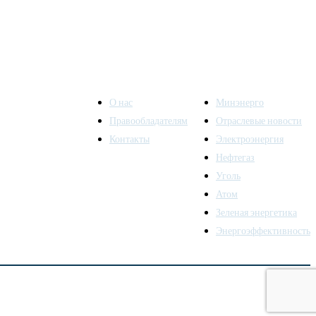
О нас
Минэнерго
Правообладателям
Отраслевые новости
Контакты
Электроэнергия
ы также
Нефтегаз
Уголь
Атом
Зеленая энергетика
Энергоэффективность