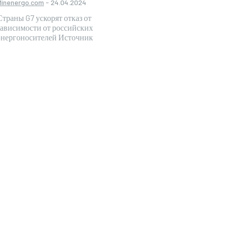
Minenergo.com
-
24.04.2024
Страны G7 ускорят отказ от
зависимости от российских
энергоносителей Источник