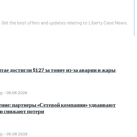
Get the best offers and updates relating to Liberty Case News.
тае достигли $127 за тонну из-за аварии и жары
om
-
06.08.2026
ение: партнеры «Сетевой компании» удваивают
 и снижают потери
om
-
05.08.2026