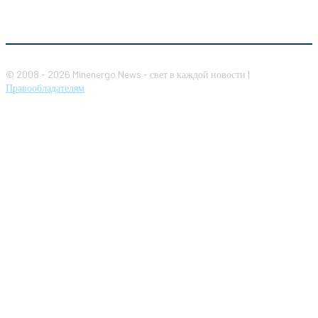
© 2008 - 2026 Minenergo News - свет в каждой новости |
Правообладателям