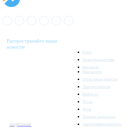
Распространяйте ваши
новости
О нас
Правообладателям
Minenergo News - ваш
Контакты
надежный источник
Минэнерго
последних новостей и
Отраслевые новости
аналитики о развитии
Электроэнергия
топливно-энергетического
комплекса. Мы также
Нефтегаз
предлагаем широкое
Уголь
распространение новостей
Атом
организациям энергетики.
Зеленая энергетика
Энергоэффективность
ПОДРОБНЕЕ