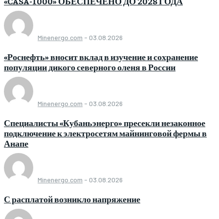
«CASA-1000» ОБЕСПЕЧЕНО ДО 2028 ГОДА
Minenergo.com
-
03.08.2026
«Роснефть» вносит вклад в изучение и сохранение
популяции дикого северного оленя в России
Minenergo.com
-
03.08.2026
Специалисты «Кубаньэнерго» пресекли незаконное
подключение к электросетям майнинговой фермы в
Анапе
Minenergo.com
-
03.08.2026
С расплатой возникло напряжение