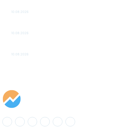
Минэнерго России о производстве и запасах авиакеросина
10.08.2026
ОБСУЖДЕНИЕ ХОДА РЕАЛИЗАЦИИ ПРОЕКТА «CASA-
1000»
10.08.2026
«Газпром нефть» выбрала лучшие технологии молодых
ученых для нефтегазовой отрасли
10.08.2026