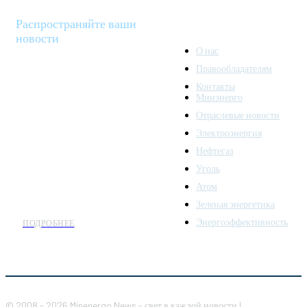
Распространяйте ваши
новости
О нас
Правообладателям
Minenergo News - ваш
Контакты
надежный источник
Минэнерго
последних новостей и
Отраслевые новости
аналитики о развитии
Электроэнергия
топливно-энергетического
комплекса. Мы также
Нефтегаз
предлагаем широкое
Уголь
распространение новостей
Атом
организациям энергетики.
Зеленая энергетика
Энергоэффективность
ПОДРОБНЕЕ
© 2008 - 2026 Minenergo News - свет в каждой новости |