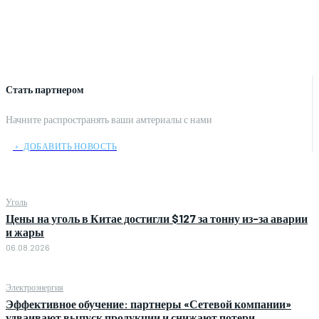
Стать партнером
Начните распространять ваши амтериалы с нами
﹢ ДОБАВИТЬ НОВОСТЬ
Уголь
Цены на уголь в Китае достигли $127 за тонну из-за аварии
и жары
06.08.2026
Электроэнергия
Эффективное обучение: партнеры «Сетевой компании»
удваивают выпуск продукции и снижают потери