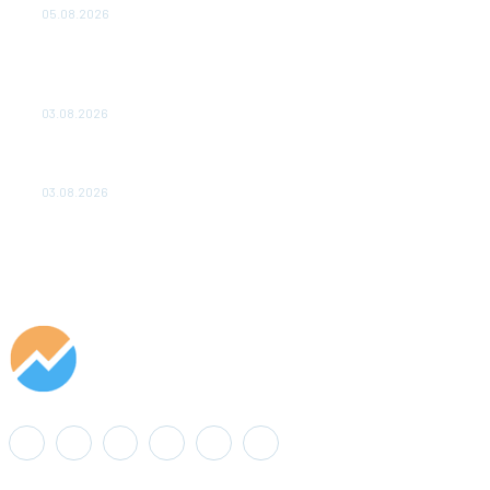
05.08.2026
ТЕХНИЧЕСКОЕ ОБСЛУЖИВАНИЕ КОНВЕРТОРНЫХ
ПОДСТАНЦИЙ ПРОЕКТА «CASA-1000» ОБЕСПЕЧЕНО
ДО 2028 ГОДА
03.08.2026
«Роснефть» вносит вклад в изучение и сохранение
популяции дикого северного оленя в России
03.08.2026