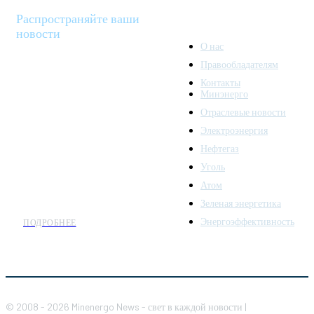
Распространяйте ваши
новости
О нас
Правообладателям
Minenergo News - ваш
Контакты
надежный источник
Минэнерго
последних новостей и
Отраслевые новости
аналитики о развитии
Электроэнергия
топливно-энергетического
комплекса. Мы также
Нефтегаз
предлагаем широкое
Уголь
распространение новостей
Атом
организациям энергетики.
Зеленая энергетика
Энергоэффективность
ПОДРОБНЕЕ
© 2008 - 2026 Minenergo News - свет в каждой новости |