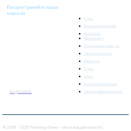
Распространяйте ваши
новости
О нас
Правообладателям
Minenergo News - ваш
Контакты
надежный источник
Минэнерго
последних новостей и
Отраслевые новости
аналитики о развитии
Электроэнергия
топливно-энергетического
комплекса. Мы также
Нефтегаз
предлагаем широкое
Уголь
распространение новостей
Атом
организациям энергетики.
Зеленая энергетика
Энергоэффективность
ПОДРОБНЕЕ
© 2008 - 2026 Minenergo News - свет в каждой новости |