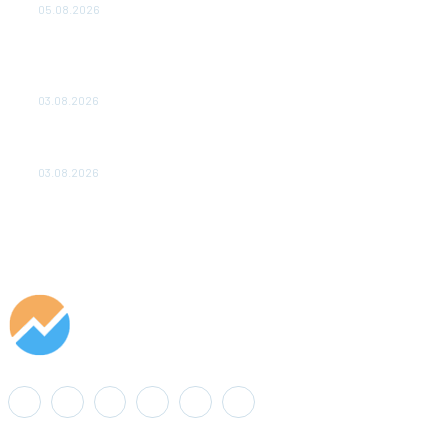
05.08.2026
ТЕХНИЧЕСКОЕ ОБСЛУЖИВАНИЕ КОНВЕРТОРНЫХ
ПОДСТАНЦИЙ ПРОЕКТА «CASA-1000» ОБЕСПЕЧЕНО
ДО 2028 ГОДА
03.08.2026
«Роснефть» вносит вклад в изучение и сохранение
популяции дикого северного оленя в России
03.08.2026