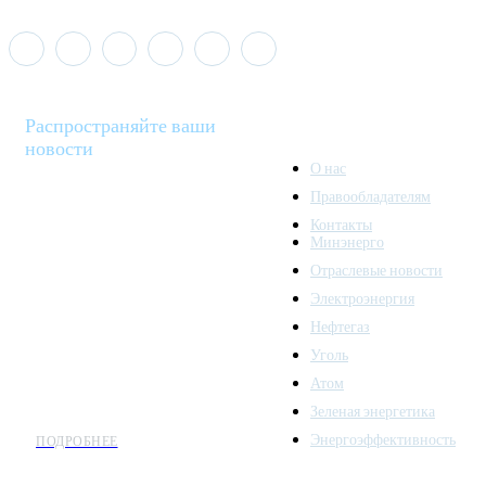
Распространяйте ваши
новости
О нас
Правообладателям
Minenergo News - ваш
Контакты
надежный источник
Минэнерго
последних новостей и
Отраслевые новости
аналитики о развитии
Электроэнергия
топливно-энергетического
комплекса. Мы также
Нефтегаз
предлагаем широкое
Уголь
распространение новостей
Атом
организациям энергетики.
Зеленая энергетика
Энергоэффективность
ПОДРОБНЕЕ