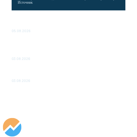
Источник
Эффективное обучение: партнеры «Сетевой компании»
удваивают выпуск продукции и снижают потери
05.08.2026
ТЕХНИЧЕСКОЕ ОБСЛУЖИВАНИЕ КОНВЕРТОРНЫХ
ПОДСТАНЦИЙ ПРОЕКТА «CASA-1000» ОБЕСПЕЧЕНО
ДО 2028 ГОДА
03.08.2026
«Роснефть» вносит вклад в изучение и сохранение
популяции дикого северного оленя в России
03.08.2026