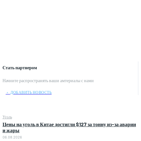
Стать партнером
Начните распространять ваши амтериалы с нами
﹢ ДОБАВИТЬ НОВОСТЬ
Уголь
Цены на уголь в Китае достигли $127 за тонну из-за аварии
и жары
06.08.2026