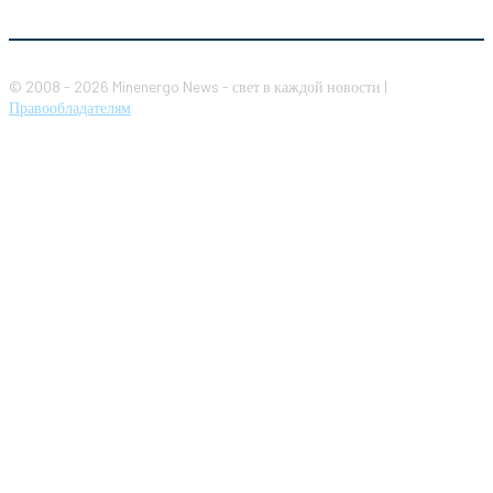
© 2008 - 2026 Minenergo News - свет в каждой новости |
Правообладателям