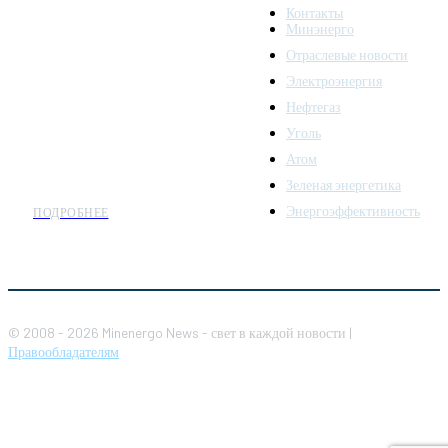
Контакты
надежный источник
Минэнерго
последних новостей и
Отраслевые новости
аналитики о развитии
Электроэнергия
топливно-энергетического
комплекса. Мы также
Нефтегаз
предлагаем широкое
Уголь
распространение новостей
Атом
организациям энергетики.
Зеленая энергетика
Энергоэффективность
ПОДРОБНЕЕ
© 2008 - 2026 Minenergo News - свет в каждой новости |
Правообладателям