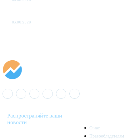
«Роснефть» вносит вклад в изучение и сохранение
популяции дикого северного оленя в России
03.08.2026
Распространяйте ваши
новости
О нас
Правообладателям
Minenergo News - ваш