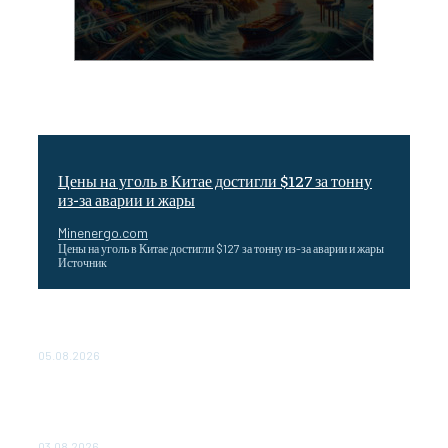
Цены на уголь в Китае достигли $127 за тонну
из-за аварии и жары
Minenergo.com
Цены на уголь в Китае достигли $127 за тонну из-за аварии и жары
Источник
Эффективное обучение: партнеры «Сетевой компании»
удваивают выпуск продукции и снижают потери
05.08.2026
ТЕХНИЧЕСКОЕ ОБСЛУЖИВАНИЕ КОНВЕРТОРНЫХ
ПОДСТАНЦИЙ ПРОЕКТА «CASA-1000» ОБЕСПЕЧЕНО
ДО 2028 ГОДА
03.08.2026