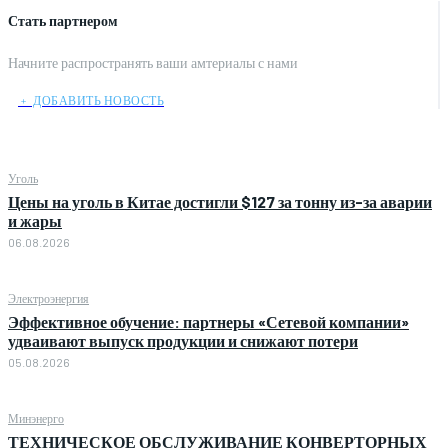
Стать партнером
Начните распространять ваши амтериалы с нами
﹢ ДОБАВИТЬ НОВОСТЬ
Уголь
Цены на уголь в Китае достигли $127 за тонну из-за аварии
и жары
06.08.2026
Электроэнергия
Эффективное обучение: партнеры «Сетевой компании»
удваивают выпуск продукции и снижают потери
05.08.2026
Минэнерго
ТЕХНИЧЕСКОЕ ОБСЛУЖИВАНИЕ КОНВЕРТОРНЫХ