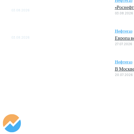
Нефтегаз
ОБЕСПЕЧЕНО ДО 2028 ГОДА
«Роснефт
03.08.2026
03.08.2026
«Роснефть» вносит вклад в изучение и
сохранение популяции дикого северного
Нефтегаз
оленя в России
Европа в
03.08.2026
27.07.2026
Нефтегаз
В Москве
20.07.2026