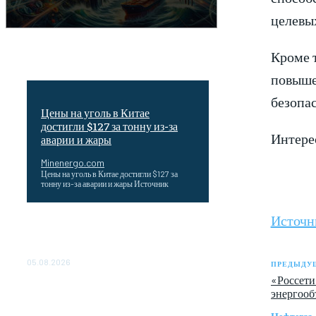
целевы
Кроме 
повыше
безопас
Цены на уголь в Китае
достигли $127 за тонну из-за
Интерес
аварии и жары
Minenergo.com
Цены на уголь в Китае достигли $127 за
тонну из-за аварии и жары Источник
Источн
Эффективное обучение: партнеры
«Сетевой компании» удваивают выпуск
продукции и снижают потери
05.08.2026
ПРЕДЫДУЩ
«Россети
ТЕХНИЧЕСКОЕ ОБСЛУЖИВАНИЕ
энергооб
КОНВЕРТОРНЫХ ПОДСТАНЦИЙ
ПРОЕКТА «CASA-1000»