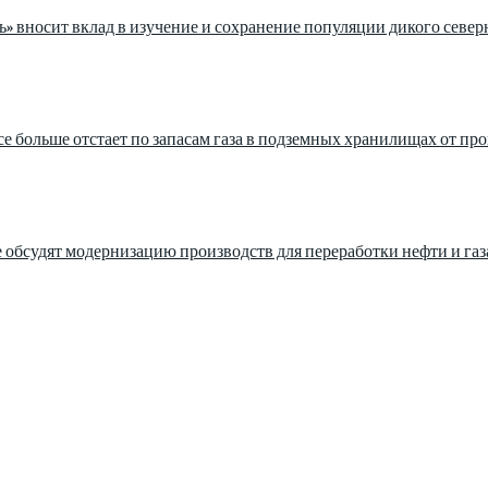
ь» вносит вклад в изучение и сохранение популяции дикого север
се больше отстает по запасам газа в подземных хранилищах от п
 обсудят модернизацию производств для переработки нефти и газ