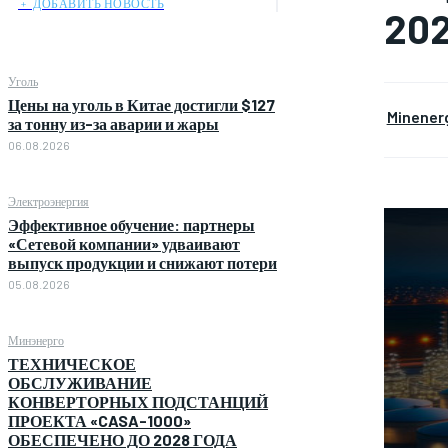
﹢ ДОБАВИТЬ НОВОСТЬ
202
Уголь
Цены на уголь в Китае достигли $127
Minener
за тонну из-за аварии и жары
06.08.2026
Электроэнергия
Эффективное обучение: партнеры
«Сетевой компании» удваивают
выпуск продукции и снижают потери
05.08.2026
Минэнерго
ТЕХНИЧЕСКОЕ
ОБСЛУЖИВАНИЕ
КОНВЕРТОРНЫХ ПОДСТАНЦИЙ
ПРОЕКТА «CASA-1000»
ОБЕСПЕЧЕНО ДО 2028 ГОДА