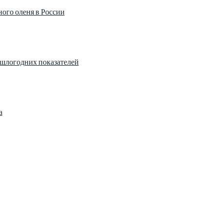
ного оленя в России
рошлогодних показателей
а