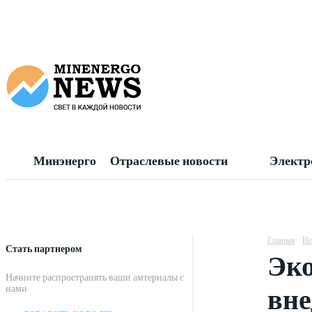
Минэнерго
Отраслевые новости
Электр
Главная
Не
Стать партнером
Эко
Начните распространять ваши амтериалы с
вне
нами