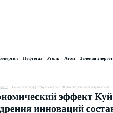
оэнергия
Нефтегаз
Уголь
Атом
Зеленая энерге
фтегаз
Экономический эффект Куйбышевского НПЗ от внедрения инноваций составил 500
номический эффект Куй
дрения инноваций состав