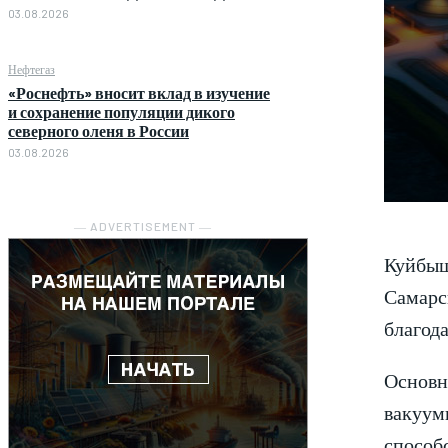
03.08.2026
Нефтегаз
«Роснефть» вносит вклад в изучение
и сохранение популяции дикого
северного оленя в России
03.08.2026
― ADVERTISEMENT ―
Куйбыш
Самарск
благод
Основн
вакуумн
способ