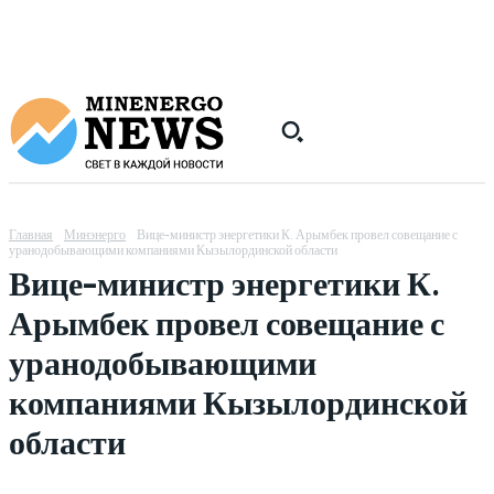
Главная
Минэнерго
Вице-министр энергетики К. Арымбек провел совещание с
уранодобывающими компаниями Кызылординской области
Вице-министр энергетики К.
Арымбек провел совещание с
уранодобывающими
компаниями Кызылординской
области