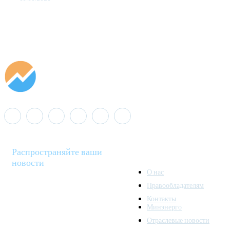
Распространяйте ваши
новости
О нас
Правообладателям
Minenergo News - ваш
Контакты
надежный источник
Минэнерго
последних новостей и
Отраслевые новости
аналитики о развитии