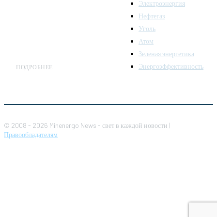
Электроэнергия
топливно-энергетического
комплекса. Мы также
Нефтегаз
предлагаем широкое
Уголь
распространение новостей
Атом
организациям энергетики.
Зеленая энергетика
Энергоэффективность
ПОДРОБНЕЕ
© 2008 - 2026 Minenergo News - свет в каждой новости |
Правообладателям