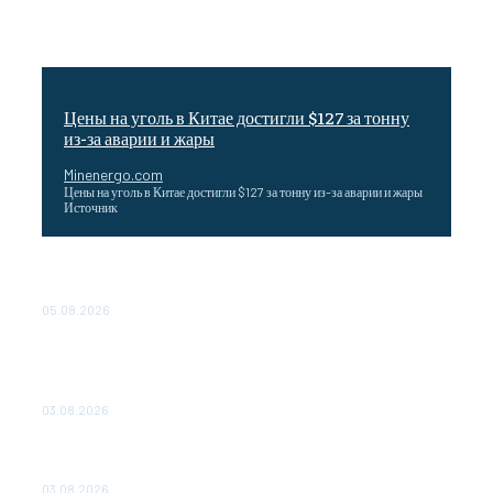
Цены на уголь в Китае достигли $127 за тонну
из-за аварии и жары
Minenergo.com
Цены на уголь в Китае достигли $127 за тонну из-за аварии и жары
Источник
Эффективное обучение: партнеры «Сетевой компании»
удваивают выпуск продукции и снижают потери
05.08.2026
ТЕХНИЧЕСКОЕ ОБСЛУЖИВАНИЕ КОНВЕРТОРНЫХ
ПОДСТАНЦИЙ ПРОЕКТА «CASA-1000» ОБЕСПЕЧЕНО
ДО 2028 ГОДА
03.08.2026
«Роснефть» вносит вклад в изучение и сохранение
популяции дикого северного оленя в России
03.08.2026