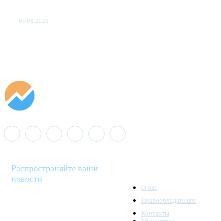
«Роснефть» вносит вклад в изучение и сохранение
популяции дикого северного оленя в России
03.08.2026
Распространяйте ваши
новости
О нас
Правообладателям
Minenergo News - ваш
Контакты
надежный источник
Минэнерго