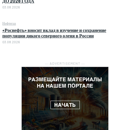
ДО 2028 ГОДА
03.08.2026
Нефтегаз
«Роснефть» вносит вклад в изучение и сохранение
популяции дикого северного оленя в России
03.08.2026
― ADVERTISEMENT ―