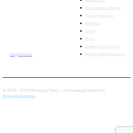
последних новостей и
Отраслевые новости
аналитики о развитии
Электроэнергия
топливно-энергетического
комплекса. Мы также
Нефтегаз
предлагаем широкое
Уголь
распространение новостей
Атом
организациям энергетики.
Зеленая энергетика
Энергоэффективность
ПОДРОБНЕЕ
© 2008 - 2026 Minenergo News - свет в каждой новости |
Правообладателям