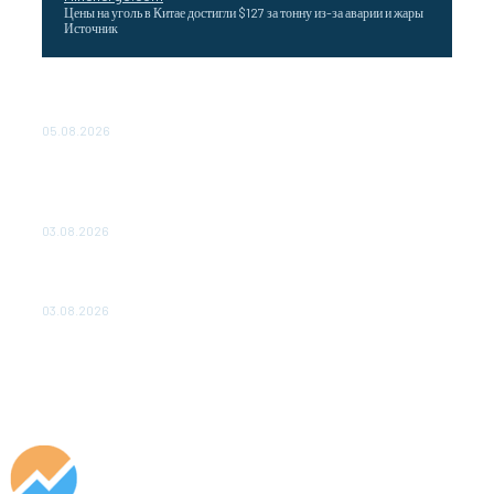
Цены на уголь в Китае достигли $127 за тонну из-за аварии и жары
Источник
Эффективное обучение: партнеры «Сетевой компании»
удваивают выпуск продукции и снижают потери
05.08.2026
ТЕХНИЧЕСКОЕ ОБСЛУЖИВАНИЕ КОНВЕРТОРНЫХ
ПОДСТАНЦИЙ ПРОЕКТА «CASA-1000» ОБЕСПЕЧЕНО
ДО 2028 ГОДА
03.08.2026
«Роснефть» вносит вклад в изучение и сохранение
популяции дикого северного оленя в России
03.08.2026