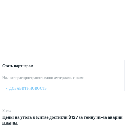
Стать партнером
Начните распространять ваши амтериалы с нами
﹢ ДОБАВИТЬ НОВОСТЬ
Уголь
Цены на уголь в Китае достигли $127 за тонну из-за аварии
и жары