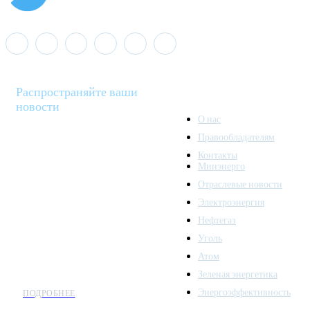
Распространяйте ваши
новости
О нас
Правообладателям
Minenergo News - ваш
Контакты
надежный источник
Минэнерго
последних новостей и
Отраслевые новости
аналитики о развитии
Электроэнергия
топливно-энергетического
комплекса. Мы также
Нефтегаз
предлагаем широкое
Уголь
распространение новостей
Атом
организациям энергетики.
Зеленая энергетика
Энергоэффективность
ПОДРОБНЕЕ