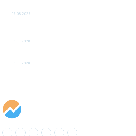
Эффективное обучение: партнеры «Сетевой компании»
удваивают выпуск продукции и снижают потери
05.08.2026
ТЕХНИЧЕСКОЕ ОБСЛУЖИВАНИЕ КОНВЕРТОРНЫХ
ПОДСТАНЦИЙ ПРОЕКТА «CASA-1000» ОБЕСПЕЧЕНО
ДО 2028 ГОДА
03.08.2026
«Роснефть» вносит вклад в изучение и сохранение
популяции дикого северного оленя в России
03.08.2026