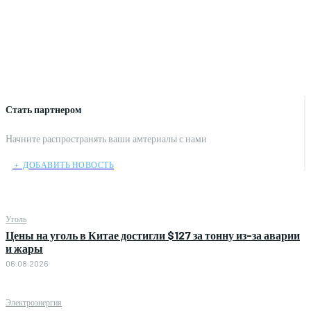
Стать партнером
Начните распространять ваши амтериалы с нами
﹢ ДОБАВИТЬ НОВОСТЬ
Уголь
Цены на уголь в Китае достигли $127 за тонну из-за аварии
и жары
06.08.2026
Электроэнергия