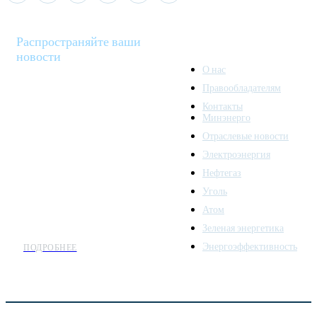
Распространяйте ваши
новости
О нас
Правообладателям
Minenergo News - ваш
Контакты
надежный источник
Минэнерго
последних новостей и
Отраслевые новости
аналитики о развитии
Электроэнергия
топливно-энергетического
комплекса. Мы также
Нефтегаз
предлагаем широкое
Уголь
распространение новостей
Атом
организациям энергетики.
Зеленая энергетика
Энергоэффективность
ПОДРОБНЕЕ