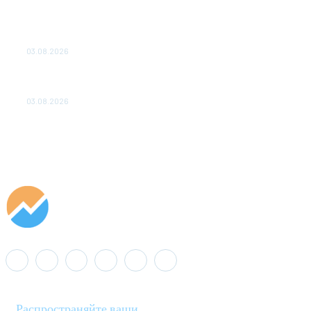
ТЕХНИЧЕСКОЕ ОБСЛУЖИВАНИЕ КОНВЕРТОРНЫХ
ПОДСТАНЦИЙ ПРОЕКТА «CASA-1000» ОБЕСПЕЧЕНО
ДО 2028 ГОДА
03.08.2026
«Роснефть» вносит вклад в изучение и сохранение
популяции дикого северного оленя в России
03.08.2026
Распространяйте ваши