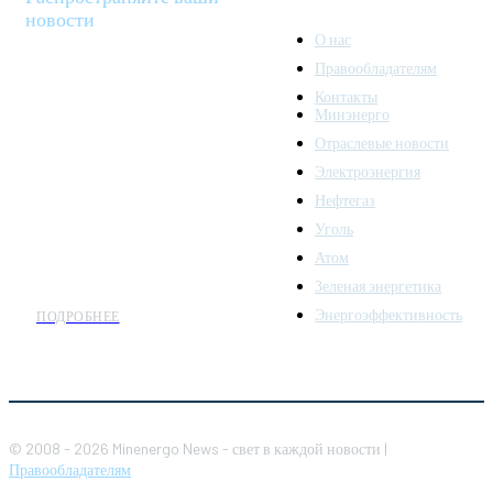
новости
О нас
Правообладателям
Minenergo News - ваш
Контакты
надежный источник
Минэнерго
последних новостей и
Отраслевые новости
аналитики о развитии
Электроэнергия
топливно-энергетического
комплекса. Мы также
Нефтегаз
предлагаем широкое
Уголь
распространение новостей
Атом
организациям энергетики.
Зеленая энергетика
Энергоэффективность
ПОДРОБНЕЕ
© 2008 - 2026 Minenergo News - свет в каждой новости |
Правообладателям