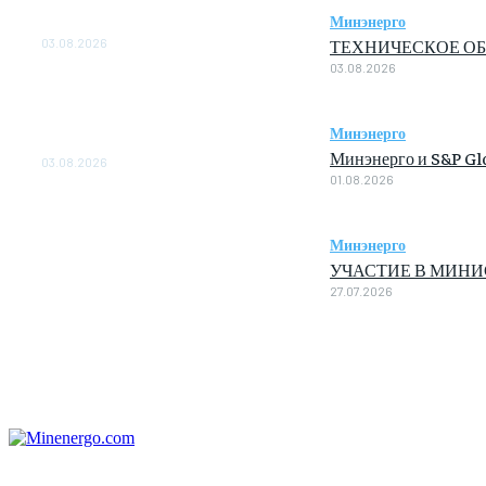
ОБЕСПЕЧЕНО ДО 2028
Минэнерго
ГОДА
ТЕХНИЧЕСКОЕ ОБ
03.08.2026
03.08.2026
«Роснефть» вносит вклад в
изучение и сохранение
популяции дикого
Минэнерго
северного оленя в России
Минэнерго и S&P Glo
03.08.2026
01.08.2026
Минэнерго
УЧАСТИЕ В МИН
27.07.2026