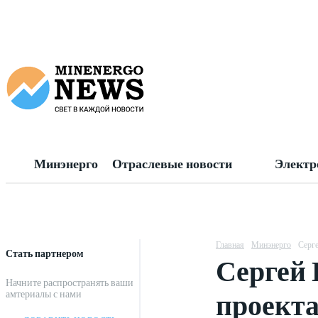
Минэнерго
Отраслевые новости
Электр
Главная
Минэнерго
Серге
Стать партнером
Сергей 
Начните распространять ваши
проекта
амтериалы с нами