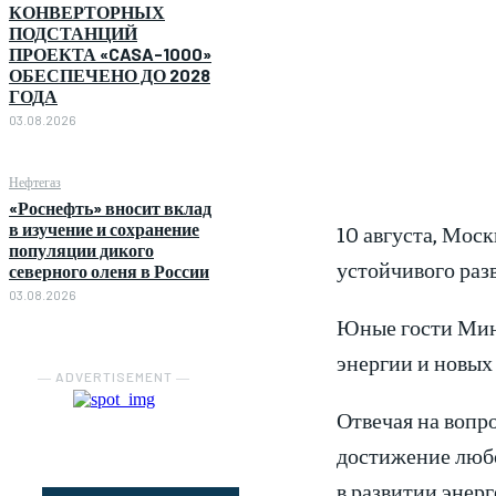
КОНВЕРТОРНЫХ
ПОДСТАНЦИЙ
ПРОЕКТА «CASA-1000»
ОБЕСПЕЧЕНО ДО 2028
ГОДА
03.08.2026
Нефтегаз
«Роснефть» вносит вклад
в изучение и сохранение
10 августа, Мос
популяции дикого
устойчивого раз
северного оленя в России
03.08.2026
Юные гости Мини
энергии и новых
― ADVERTISEMENT ―
Отвечая на вопр
достижение любо
в развитии энерг