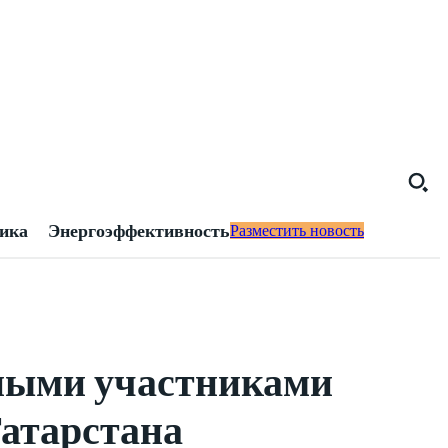
тика
Энергоэффективность
Разместить новость
юными участниками
атарстана