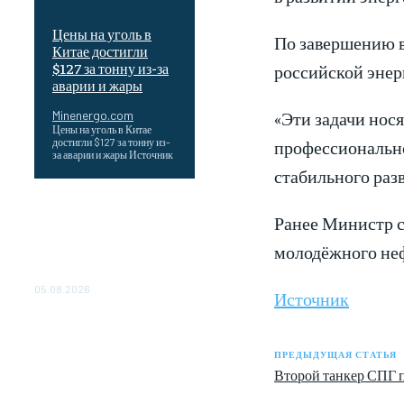
Цены на уголь в
По завершению в
Китае достигли
$127 за тонну из-за
российской энер
аварии и жары
«Эти задачи нос
Minenergo.com
Цены на уголь в Китае
профессионально
достигли $127 за тонну из-
за аварии и жары Источник
стабильного разв
Эффективное обучение:
Ранее Министр с
партнеры «Сетевой
компании» удваивают
молодёжного неф
выпуск продукции и
снижают потери
05.08.2026
Источник
ТЕХНИЧЕСКОЕ
ОБСЛУЖИВАНИЕ
КОНВЕРТОРНЫХ
ПРЕДЫДУЩАЯ СТАТЬЯ
ПОДСТАНЦИЙ ПРОЕКТА
Второй танкер СПГ
«CASA-1000»