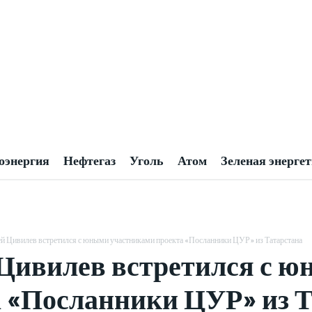
оэнергия
Нефтегаз
Уголь
Атом
Зеленая энерге
й Цивилев встретился с юными участниками проекта «Посланники ЦУР» из Татарстана
Цивилев встретился с 
 «Посланники ЦУР» из Т