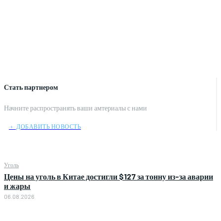
Стать партнером
Начните распространять ваши амтериалы с нами
﹢ ДОБАВИТЬ НОВОСТЬ
Уголь
Цены на уголь в Китае достигли $127 за тонну из-за аварии
и жары
06.08.2026