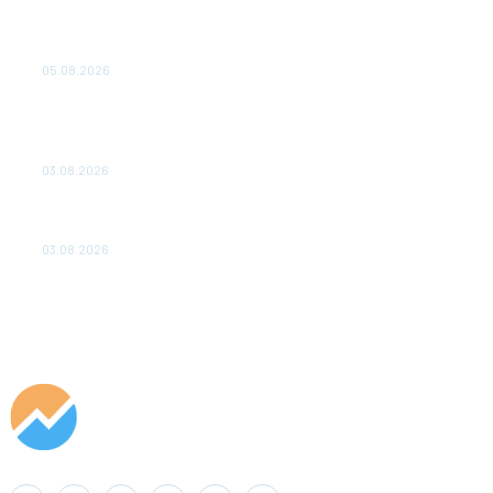
Эффективное обучение: партнеры «Сетевой компании»
удваивают выпуск продукции и снижают потери
05.08.2026
ТЕХНИЧЕСКОЕ ОБСЛУЖИВАНИЕ КОНВЕРТОРНЫХ
ПОДСТАНЦИЙ ПРОЕКТА «CASA-1000» ОБЕСПЕЧЕНО
ДО 2028 ГОДА
03.08.2026
«Роснефть» вносит вклад в изучение и сохранение
популяции дикого северного оленя в России
03.08.2026