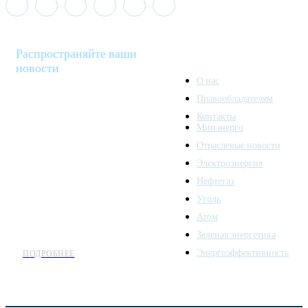
Распространяйте ваши
новости
О нас
Правообладателям
Minenergo News - ваш
Контакты
надежный источник
Минэнерго
последних новостей и
Отраслевые новости
аналитики о развитии
Электроэнергия
топливно-энергетического
комплекса. Мы также
Нефтегаз
предлагаем широкое
Уголь
распространение новостей
Атом
организациям энергетики.
Зеленая энергетика
Энергоэффективность
ПОДРОБНЕЕ