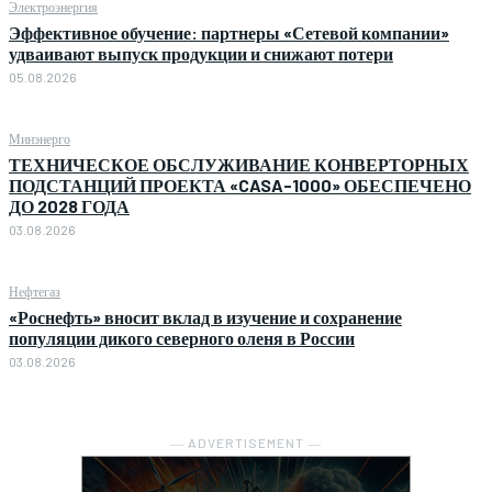
Электроэнергия
Эффективное обучение: партнеры «Сетевой компании»
удваивают выпуск продукции и снижают потери
05.08.2026
Минэнерго
ТЕХНИЧЕСКОЕ ОБСЛУЖИВАНИЕ КОНВЕРТОРНЫХ
ПОДСТАНЦИЙ ПРОЕКТА «CASA-1000» ОБЕСПЕЧЕНО
ДО 2028 ГОДА
03.08.2026
Нефтегаз
«Роснефть» вносит вклад в изучение и сохранение
популяции дикого северного оленя в России
03.08.2026
― ADVERTISEMENT ―