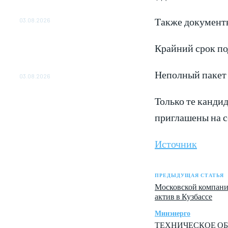
ОБЕСПЕЧЕНО ДО 2028
ГОДА
Также документ
03.08.2026
«Роснефть» вносит вклад в
Крайний срок под
изучение и сохранение
популяции дикого
северного оленя в России
Неполный пакет 
03.08.2026
Только те канди
приглашены на с
Источник
ПРЕДЫДУЩАЯ СТАТЬЯ
Московской компани
актив в Кузбассе
Минэнерго
ТЕХНИЧЕСКОЕ ОБ