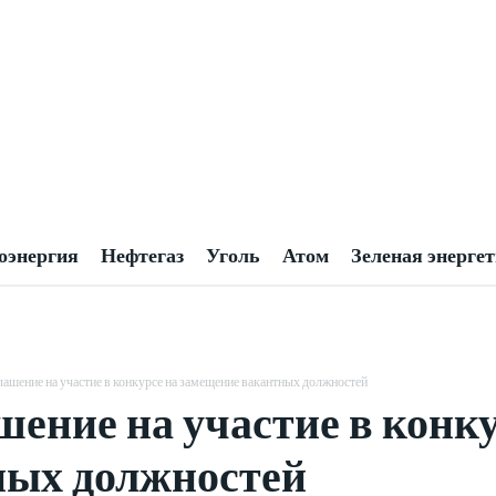
оэнергия
Нефтегаз
Уголь
Атом
Зеленая энерге
ашение на участие в конкурсе на замещение вакантных должностей
ение на участие в конк
ных должностей