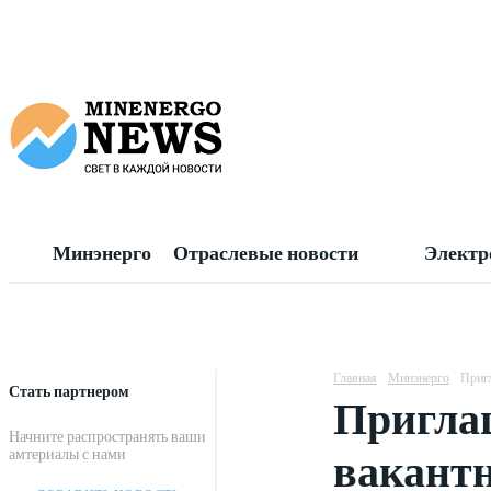
Минэнерго
Отраслевые новости
Электр
Главная
Минэнерго
Пригл
Стать партнером
Приглаш
Начните распространять ваши
вакант
амтериалы с нами