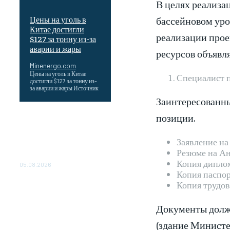
В целях реализа
бассейновом уро
Цены на уголь в
Китае достигли
реализации прое
$127 за тонну из-за
аварии и жары
ресурсов объявл
Minenergo.com
Цены на уголь в Китае
Специалист п
достигли $127 за тонну из-
за аварии и жары Источник
Заинтересованны
позиции.
Эффективное обучение:
партнеры «Сетевой
компании» удваивают
Заявление на 
выпуск продукции и
Резюме на Ан
снижают потери
Копия диплом
05.08.2026
Копия паспор
Копия трудов
ТЕХНИЧЕСКОЕ
ОБСЛУЖИВАНИЕ
КОНВЕРТОРНЫХ
Документы должн
ПОДСТАНЦИЙ ПРОЕКТА
«CASA-1000»
(здание Министе