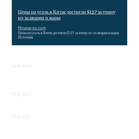
Цены на уголь в Китае достигли $127 за тонну
из-за аварии и жары
Minenergo.com
Цены на уголь в Китае достигли $127 за тонну из-за аварии и жары
Источник
Эффективное обучение: партнеры «Сетевой компании»
удваивают выпуск продукции и снижают потери
05.08.2026
ТЕХНИЧЕСКОЕ ОБСЛУЖИВАНИЕ КОНВЕРТОРНЫХ
ПОДСТАНЦИЙ ПРОЕКТА «CASA-1000» ОБЕСПЕЧЕНО
ДО 2028 ГОДА
03.08.2026
«Роснефть» вносит вклад в изучение и сохранение
популяции дикого северного оленя в России
03.08.2026