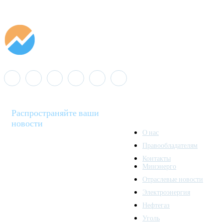
Распространяйте ваши
новости
О нас
Правообладателям
Minenergo News - ваш
Контакты
надежный источник
Минэнерго
последних новостей и
Отраслевые новости
аналитики о развитии
Электроэнергия
топливно-энергетического
комплекса. Мы также
Нефтегаз
предлагаем широкое
Уголь