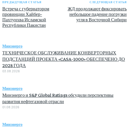
ПРЕДЫДУЩАЯ СТАТЬЯ
СЛЕДУЮЩАЯ СТАТЬЯ
Встреча с губернатором
ЖД продолжают фиксировать
провинции Хайбер-
небольшое падение погрузки
Пахтунхва Исламской
угля в Восточной Сибири
Республики Пакистан
Минэнерго
ТЕХНИЧЕСКОЕ ОБСЛУЖИВАНИЕ КОНВЕРТОРНЫХ
ПОДСТАНЦИЙ ПРОЕКТА «CASA-1000» ОБЕСПЕЧЕНО ДО
2028 ГОДА
03.08.2026
Минэнерго
Минэнерго и S&P Global Ratings обсудили перспективы
развития нефтегазовой отрасли
01.08.2026
Минэнерго