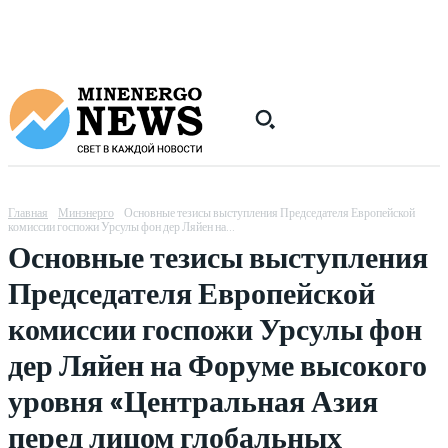
Главная
Минэнерго
Основные тезисы выступления Председателя Европейской
комиссии госпожи Урсулы фон дер Ляйен на...
Основные тезисы выступления
Председателя Европейской
комиссии госпожи Урсулы фон
дер Ляйен на Форуме высокого
уровня «Центральная Азия
перед лицом глобальных