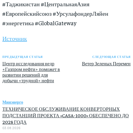
#Таджикистан
#ЦентральнаяАзия
#Европейскийсоюз
#УрсулафондерЛяйен
#энергетика
#GlobalGateway
Источник
ПРЕДЫДУЩАЯ СТАТЬЯ
СЛЕДУЮЩАЯ СТАТЬЯ
Центр исследования недр
Ветер Зеленых Перемен
«Газпром нефти» поможет в
развитии решений для
добычи «трудной» нефти
Минэнерго
ТЕХНИЧЕСКОЕ ОБСЛУЖИВАНИЕ КОНВЕРТОРНЫХ
ПОДСТАНЦИЙ ПРОЕКТА «CASA-1000» ОБЕСПЕЧЕНО ДО
2028 ГОДА
03.08.2026