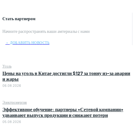
Стать партнером
Начните распространять ваши амтериалы с нами
﹢ ДОБАВИТЬ НОВОСТЬ
Уголь
Цены на уголь в Китае достигли $127 за тонну из-за аварии
и жары
06.08.2026
Электроэнергия
Эффективное обучение: партнеры «Сетевой компании»
удваивают выпуск продукции и снижают потери
05.08.2026