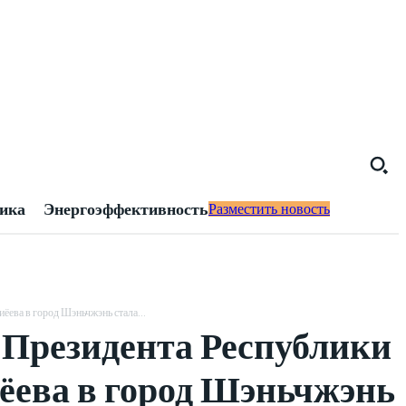
тика
Энергоэффективность
Разместить новость
ева в город Шэньчжэнь стала...
 Президента Республики
ёева в город Шэньчжэнь