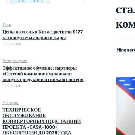
﹢ ДОБАВИТЬ НОВОСТЬ
ста
ко
Уголь
Цены на уголь в Китае достигли $127
за тонну из-за аварии и жары
06.08.2026
Minener
Электроэнергия
Эффективное обучение: партнеры
«Сетевой компании» удваивают
выпуск продукции и снижают потери
05.08.2026
Минэнерго
ТЕХНИЧЕСКОЕ
ОБСЛУЖИВАНИЕ
КОНВЕРТОРНЫХ ПОДСТАНЦИЙ
ПРОЕКТА «CASA-1000»
ОБЕСПЕЧЕНО ДО 2028 ГОДА