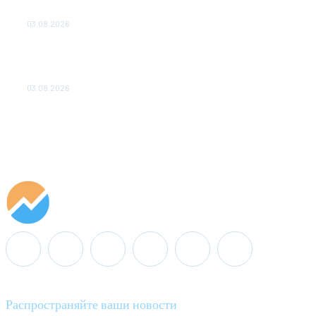
ОБЕСПЕЧЕНО ДО 2028 ГОДА
03.08.2026
«Роснефть» вносит вклад в изучение и
сохранение популяции дикого северного
оленя в России
03.08.2026
Распространяйте ваши новости