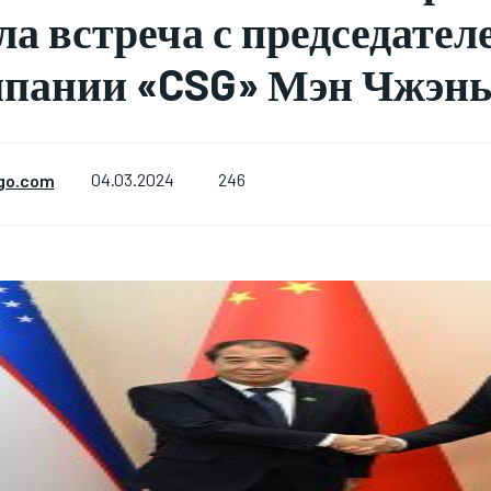
ла встреча с председател
мпании «CSG» Мэн Чжэн
246
go.com
04.03.2024