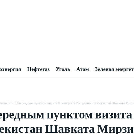
оэнергия
Нефтегаз
Уголь
Атом
Зеленая энерге
нэнерго
Очередным пунктом визита Президента Республики Узбекистан Шавката Мирзиё
редным пунктом визита
екистан Шавката Мирзи