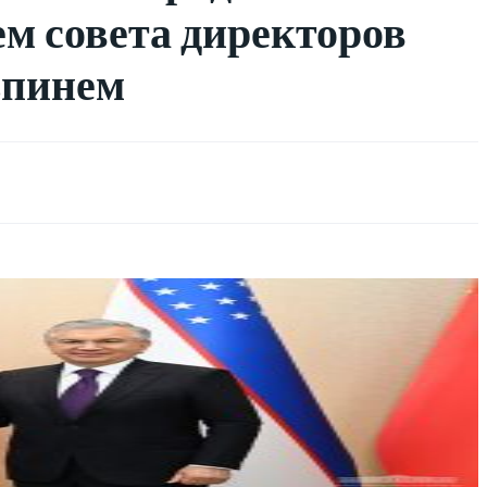
ем совета директоров
ьпинем