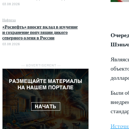
03.08.2026
Нефтегаз
«Роснефть» вносит вклад в изучение
и сохранение популяции дикого
Очеред
северного оленя в России
Шэньчж
03.08.2026
Являясь
― ADVERTISEMENT ―
объект
долларо
Были о
внедре
стандар
Источн