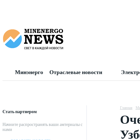
Минэнерго
Отраслевые новости
Электр
Главная
Ми
Стать партнером
Оче
Начните распространять ваши амтериалы с
Узб
нами