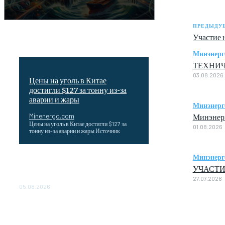
ПРЕДЫДУЩ
Участие 
Минэнерг
ТЕХНИЧ
03.08.2026
Цены на уголь в Китае
достигли $127 за тонну из-за
аварии и жары
Минэнерг
Минэнерг
Minenergo.com
Цены на уголь в Китае достигли $127 за
01.08.2026
тонну из-за аварии и жары Источник
Минэнерг
Эффективное обучение: партнеры
УЧАСТИ
«Сетевой компании» удваивают выпуск
продукции и снижают потери
27.07.2026
05.08.2026
ТЕХНИЧЕСКОЕ ОБСЛУЖИВАНИЕ
КОНВЕРТОРНЫХ ПОДСТАНЦИЙ
ПРОЕКТА «CASA-1000»