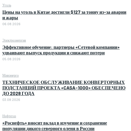
Уголь
Цены на уголь в Китае достигли $127 за тонну из-за аварии
и жары
06.08.2026
Электроэнергия
Эффективное обучение: партнеры «Сетевой компании»
удваивают выпуск продукции и снижают потери
05.08.2026
Минэнерго
ТЕХНИЧЕСКОЕ ОБСЛУЖИВАНИЕ КОНВЕРТОРНЫХ
ПОДСТАНЦИЙ ПРОЕКТА «CASA-1000» ОБЕСПЕЧЕНО
ДО 2028 ГОДА
03.08.2026
Нефтегаз
«Роснефть» вносит вклад в изучение и сохранение
популяции дикого северного оленя в России