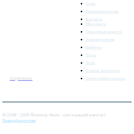
О нас
Правообладателям
Minenergo News - ваш
Контакты
надежный источник
Минэнерго
последних новостей и
Отраслевые новости
аналитики о развитии
Электроэнергия
топливно-энергетического
комплекса. Мы также
Нефтегаз
предлагаем широкое
Уголь
распространение новостей
Атом
организациям энергетики.
Зеленая энергетика
Энергоэффективность
ПОДРОБНЕЕ
© 2008 - 2026 Minenergo News - свет в каждой новости |
Правообладателям