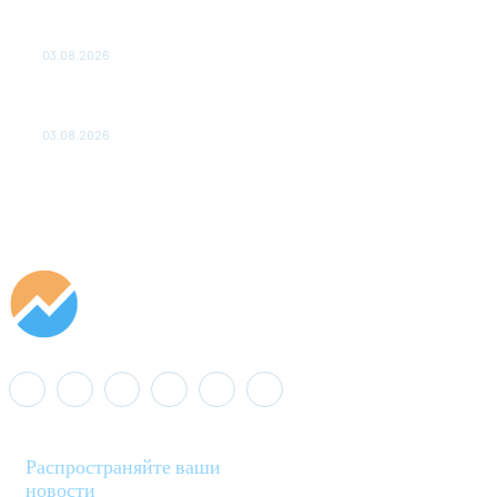
ПОДСТАНЦИЙ ПРОЕКТА «CASA-1000» ОБЕСПЕЧЕНО
ДО 2028 ГОДА
03.08.2026
«Роснефть» вносит вклад в изучение и сохранение
популяции дикого северного оленя в России
03.08.2026
Распространяйте ваши
новости