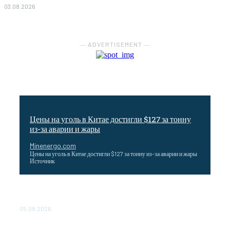
03.08.2026
― ADVERTISEMENT ―
Цены на уголь в Китае достигли $127 за тонну
из-за аварии и жары
Minenergo.com
Цены на уголь в Китае достигли $127 за тонну из-за аварии и жары
Источник
Эффективное обучение: партнеры «Сетевой компании»
удваивают выпуск продукции и снижают потери
05.08.2026
ТЕХНИЧЕСКОЕ ОБСЛУЖИВАНИЕ КОНВЕРТОРНЫХ