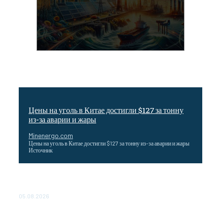
Цены на уголь в Китае достигли $127 за тонну
из-за аварии и жары
Minenergo.com
Цены на уголь в Китае достигли $127 за тонну из-за аварии и жары
Источник
Эффективное обучение: партнеры «Сетевой компании»
удваивают выпуск продукции и снижают потери
05.08.2026
ТЕХНИЧЕСКОЕ ОБСЛУЖИВАНИЕ КОНВЕРТОРНЫХ