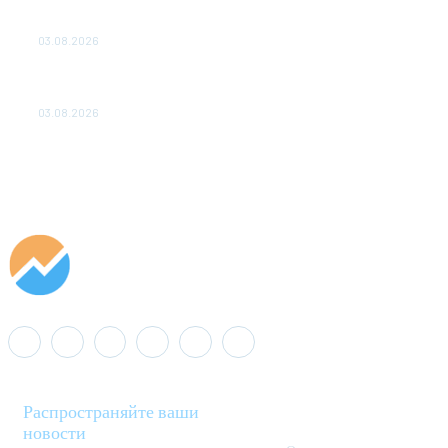
ПОДСТАНЦИЙ ПРОЕКТА «CASA-1000» ОБЕСПЕЧЕНО
ДО 2028 ГОДА
03.08.2026
«Роснефть» вносит вклад в изучение и сохранение
популяции дикого северного оленя в России
03.08.2026
Распространяйте ваши
новости