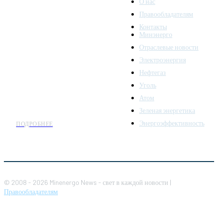
О нас
Правообладателям
Minenergo News - ваш
Контакты
надежный источник
Минэнерго
последних новостей и
Отраслевые новости
аналитики о развитии
Электроэнергия
топливно-энергетического
комплекса. Мы также
Нефтегаз
предлагаем широкое
Уголь
распространение новостей
Атом
организациям энергетики.
Зеленая энергетика
Энергоэффективность
ПОДРОБНЕЕ
© 2008 - 2026 Minenergo News - свет в каждой новости |
Правообладателям