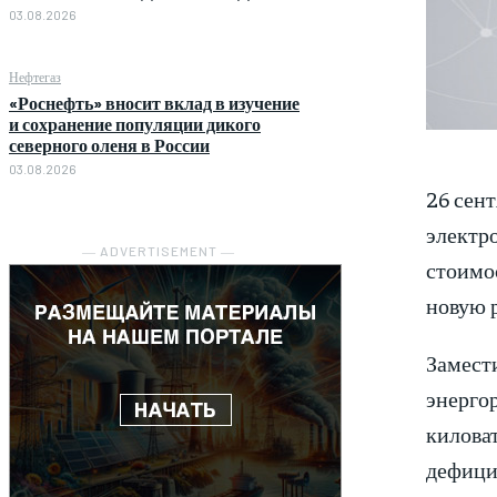
03.08.2026
Нефтегаз
«Роснефть» вносит вклад в изучение
и сохранение популяции дикого
северного оленя в России
03.08.2026
26 сен
электро
― ADVERTISEMENT ―
стоимос
новую 
Замест
энерго
киловат
дефици