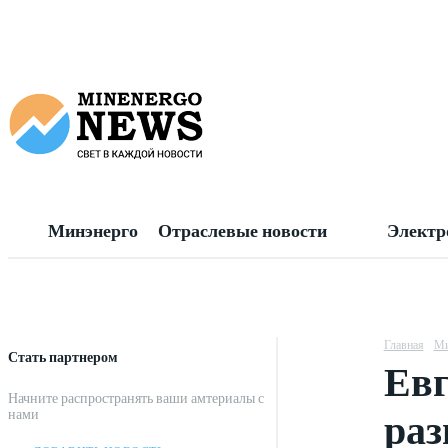
Минэнерго
Отраслевые новости
Электр
Главная
Ми
Стать партнером
Евг
Начните распространять ваши амтериалы с
раз
нами