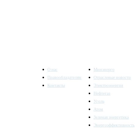
О нас
Минэнерго
Правообладателям
Отраслевые новости
Контакты
Электроэнергия
ы также
Нефтегаз
Уголь
Атом
Зеленая энергетика
Энергоэффективность