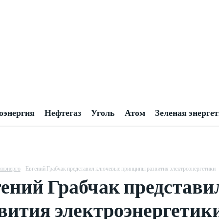
оэнергия
Нефтегаз
Уголь
Атом
Зеленая энерге
нэнерго
Евгений Грабчак представил ключевые принципы развития электроэнергетики
ений Грабчак представ
вития электроэнергетик