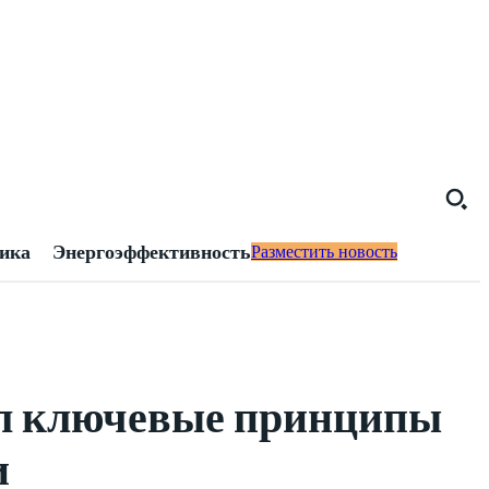
тика
Энергоэффективность
Разместить новость
ил ключевые принципы
и