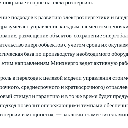
м покрывает спрос на электроэнергию.
ние подходов к развитию электроэнергетики и внед
одразумевает управление каждым элементом цепочки
ование, размещение объектов, сохранение энергобал
ительство энергообьектов с учетом срока их окупае
гическая база по производству необходимого оборуд
м этим направлениям Минэнерго ведет активную раб
 роль в переходе к целевой модели управления сто
рочного, среднесрочного и краткосрочного) отрасле
вый стимул и гарантию и в то же время будет преду
 подход позволит опережающими темпами обеспечив
оэнергии и мощности», — заключил заместитель мин