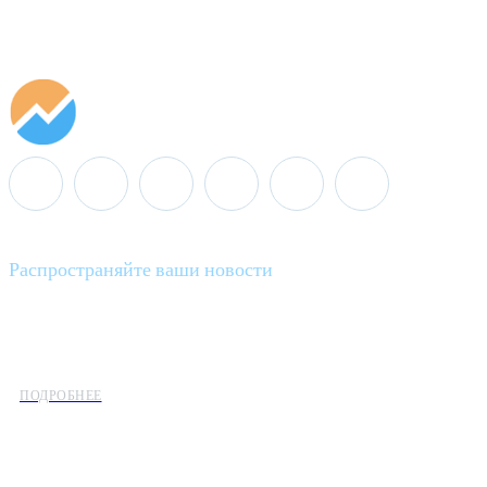
Распространяйте ваши новости
Minenergo News - ваш надежный источник последних новостей 
предлагаем широкое распространение новостей организациям э
ПОДРОБНЕЕ