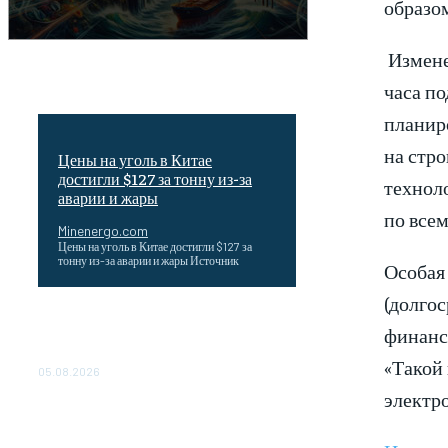
образо
Измене
часа п
планир
на стро
Цены на уголь в Китае
достигли $127 за тонну из-за
техноло
аварии и жары
по все
Minenergo.com
Цены на уголь в Китае достигли $127 за
тонну из-за аварии и жары Источник
Особая
(долгос
Эффективное обучение: партнеры
финансо
«Сетевой компании» удваивают выпуск
продукции и снижают потери
«Такой
05.08.2026
электр
ТЕХНИЧЕСКОЕ ОБСЛУЖИВАНИЕ
КОНВЕРТОРНЫХ ПОДСТАНЦИЙ
ПРОЕКТА «CASA-1000»