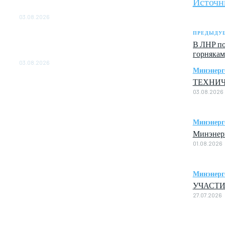
Источн
ОБЕСПЕЧЕНО ДО 2028 ГОДА
03.08.2026
ПРЕДЫДУЩ
«Роснефть» вносит вклад в изучение и
В ЛНР по
сохранение популяции дикого северного
горнякам
оленя в России
03.08.2026
Минэнерг
ТЕХНИЧ
03.08.2026
Минэнерг
Минэнерг
01.08.2026
Минэнерг
УЧАСТИ
27.07.2026