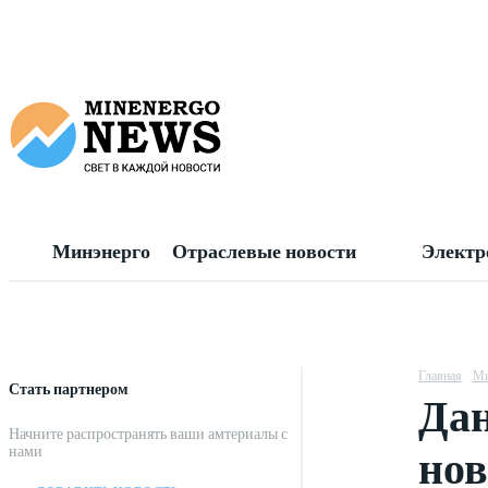
Минэнерго
Отраслевые новости
Электр
Главная
Ми
Стать партнером
Дан
Начните распространять ваши амтериалы с
но
нами