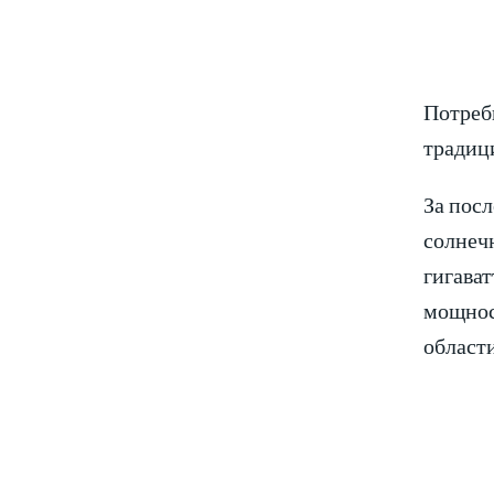
Потребн
традиц
За посл
солнечн
гигават
мощност
области