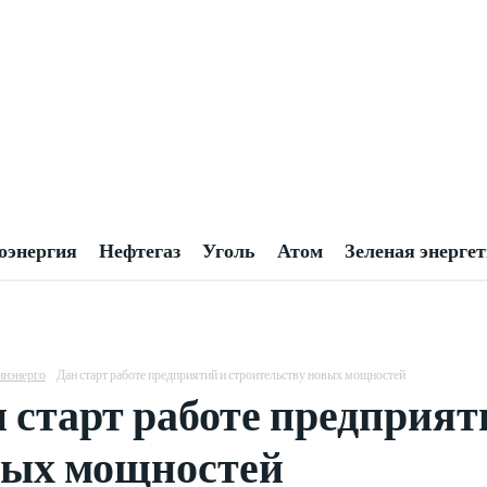
оэнергия
Нефтегаз
Уголь
Атом
Зеленая энерге
нэнерго
Дан старт работе предприятий и строительству новых мощностей
 старт работе предприят
вых мощностей