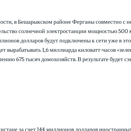
ности, в Бешарыкском районе Ферганы совместно с н
ельство солнечной электростанции мощностью 500 м
ллионов долларов будут подключены к сети уже в эт
ет вырабатывать 1,6 миллиарда киловатт-часов «зеле
лению 675 тысяч домохозяйств. В результате будет 
истане за счет 144 миллионов долларов иностранны