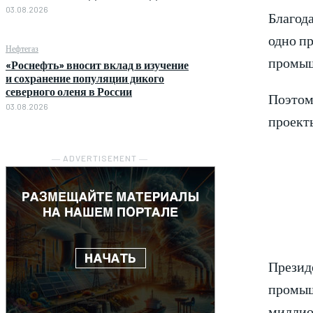
03.08.2026
Благода
одно пр
Нефтегаз
промышл
«Роснефть» вносит вклад в изучение
и сохранение популяции дикого
северного оленя в России
Поэтом
03.08.2026
проекты
― ADVERTISEMENT ―
Президе
промышл
миллио