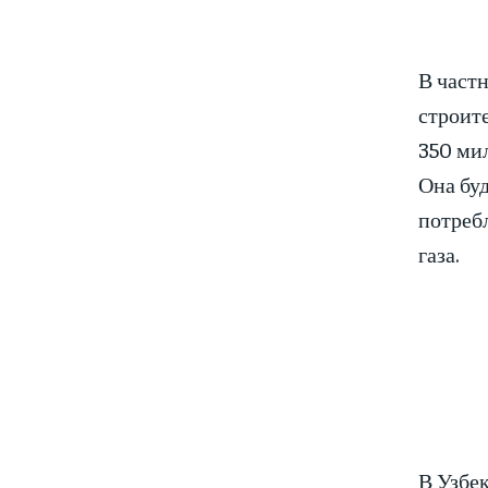
В част
строит
350 ми
Она буд
потреб
газа.
В Узбек