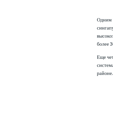
Одним 
сингапу
высоко
более 3
Еще че
систем
районе.