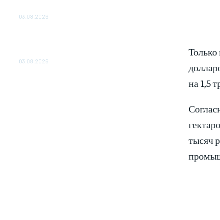
ОБЕСПЕЧЕНО ДО 2028 ГОДА
03.08.2026
«Роснефть» вносит вклад в изучение и
сохранение популяции дикого северного
Только 
оленя в России
03.08.2026
долларо
на 1,5 
Соглас
гектаро
тысяч р
промыш