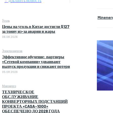
﹢ ДОБАВИТЬ НОВОСТЬ
Minener
Уголь
Цены на уголь в Китае достигли $127
за тонну из-за аварии и жары
06.08.2026
Электроэнергия
Эффективное обучение: партнеры
«Сетевой компании» удваивают
выпуск продукции и снижают потери
05.08.2026
Минэнерго
ТЕХНИЧЕСКОЕ
ОБСЛУЖИВАНИЕ
КОНВЕРТОРНЫХ ПОДСТАНЦИЙ
ПРОЕКТА «CASA-1000»
ОБЕСПЕЧЕНО ДО 2028 ГОДА