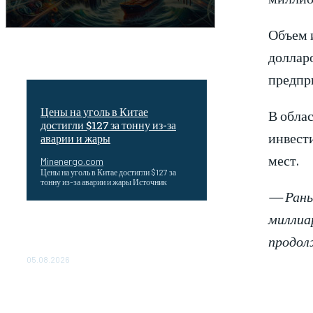
Объем и
долларо
предпри
Цены на уголь в Китае
В обла
достигли $127 за тонну из-за
инвести
аварии и жары
мест.
Minenergo.com
Цены на уголь в Китае достигли $127 за
тонну из-за аварии и жары Источник
— Рань
миллиар
Эффективное обучение: партнеры
«Сетевой компании» удваивают выпуск
продол
продукции и снижают потери
05.08.2026
ТЕХНИЧЕСКОЕ ОБСЛУЖИВАНИЕ
КОНВЕРТОРНЫХ ПОДСТАНЦИЙ
ПРОЕКТА «CASA-1000»