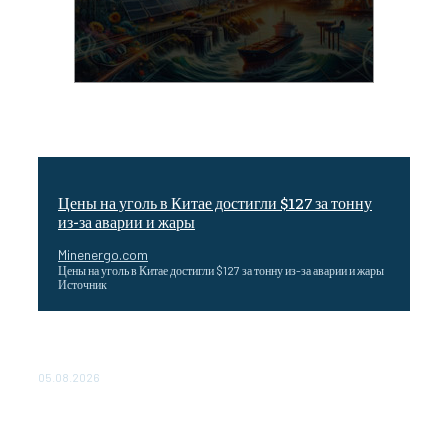
Цены на уголь в Китае достигли $127 за тонну
из-за аварии и жары
Minenergo.com
Цены на уголь в Китае достигли $127 за тонну из-за аварии и жары
Источник
Эффективное обучение: партнеры «Сетевой компании»
удваивают выпуск продукции и снижают потери
05.08.2026
ТЕХНИЧЕСКОЕ ОБСЛУЖИВАНИЕ КОНВЕРТОРНЫХ
ПОДСТАНЦИЙ ПРОЕКТА «CASA-1000» ОБЕСПЕЧЕНО