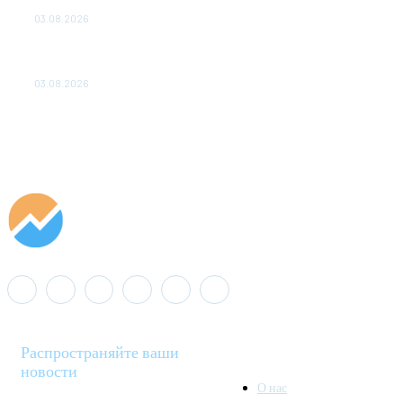
ДО 2028 ГОДА
03.08.2026
«Роснефть» вносит вклад в изучение и сохранение
популяции дикого северного оленя в России
03.08.2026
Распространяйте ваши
новости
О нас