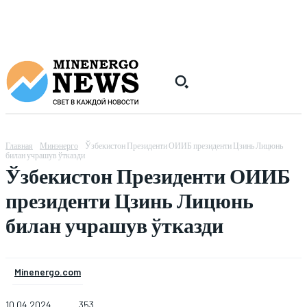
Главная
Минэнерго
Ўзбекистон Президенти ОИИБ президенти Цзинь Лицюнь
билан учрашув ўтказди
Ўзбекистон Президенти ОИИБ
президенти Цзинь Лицюнь
билан учрашув ўтказди
Minenergo.com
10.04.2024
353