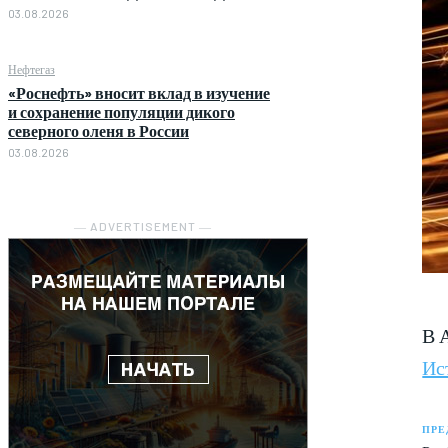
03.08.2026
Нефтегаз
«Роснефть» вносит вклад в изучение
и сохранение популяции дикого
северного оленя в России
03.08.2026
― ADVERTISEMENT ―
В 
Ис
ПРЕ