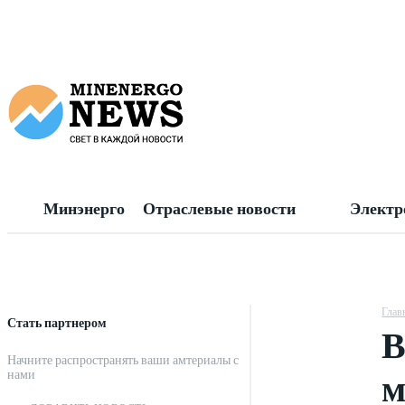
Минэнерго
Отраслевые новости
Электр
Глав
Стать партнером
В
Начните распространять ваши амтериалы с
м
нами