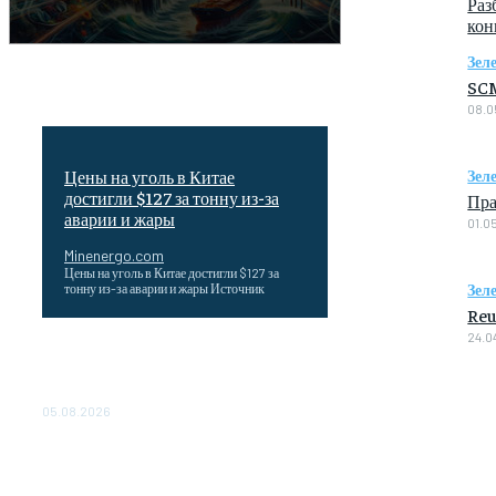
Раз
кон
Зел
SCM
08.0
Цены на уголь в Китае
Зел
достигли $127 за тонну из-за
Пра
аварии и жары
01.0
Minenergo.com
Цены на уголь в Китае достигли $127 за
Зел
тонну из-за аварии и жары Источник
Reu
24.0
Эффективное обучение: партнеры
«Сетевой компании» удваивают выпуск
продукции и снижают потери
05.08.2026
ТЕХНИЧЕСКОЕ ОБСЛУЖИВАНИЕ
КОНВЕРТОРНЫХ ПОДСТАНЦИЙ
ПРОЕКТА «CASA-1000»