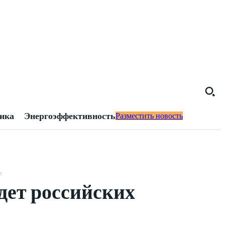
тика
Энергоэффективность
Разместить новость
т
дет российских