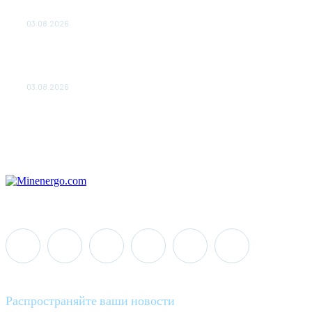
ОБЕСПЕЧЕНО ДО 2028 ГОДА
03.08.2026
«Роснефть» вносит вклад в изучение и
сохранение популяции дикого северного
оленя в России
03.08.2026
Распространяйте ваши новости