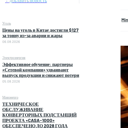
﹢ ДОБАВИТЬ НОВОСТЬ
Mi
Уголь
Цены на уголь в Китае достигли $127
за тонну из-за аварии и жары
06.08.2026
Электроэнергия
Эффективное обучение: партнеры
«Сетевой компании» удваивают
выпуск продукции и снижают потери
05.08.2026
Минэнерго
ТЕХНИЧЕСКОЕ
ОБСЛУЖИВАНИЕ
КОНВЕРТОРНЫХ ПОДСТАНЦИЙ
ПРОЕКТА «CASA-1000»
ОБЕСПЕЧЕНО ДО 2028 ГОДА