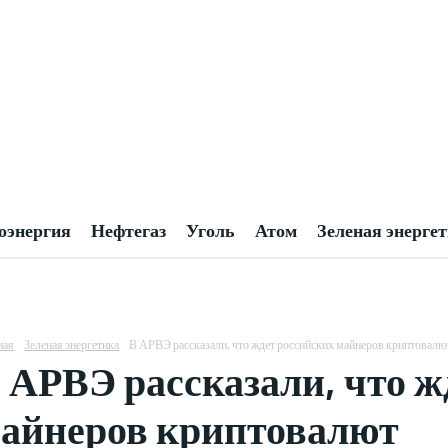
оэнергия
Нефтегаз
Уголь
Атом
Зеленая энерге
ная
Зеленая энергетика
В АРВЭ рассказали, что ждет российских майнеров криптовалю
 АРВЭ рассказали, что ж
айнеров криптовалют