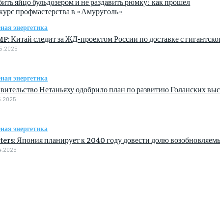
бить яйцо бульдозером и не раздавить рюмку: как прошел
курс профмастерства в «Амуруголь»
еная энергетика
P: Китай следит за ЖД-проектом России по доставке с гигантско
5.2025
еная энергетика
вительство Нетаньяху одобрило план по развитию Голанских вы
5.2025
еная энергетика
ters: Япония планирует к 2040 году довести долю возобновляем
4.2025