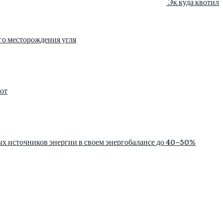
Эк куда квотил
го месторождения угля
сот
ых источников энергии в своем энергобалансе до 40–50%