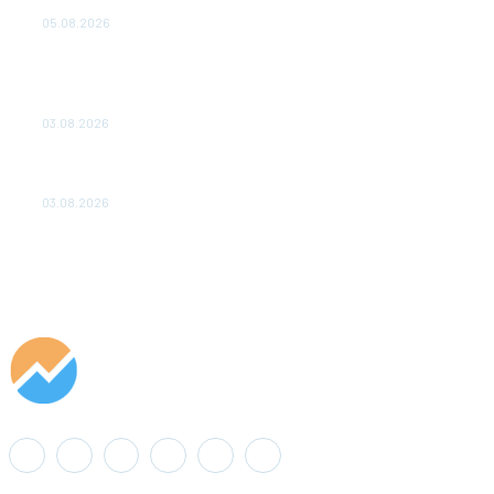
удваивают выпуск продукции и снижают потери
05.08.2026
ТЕХНИЧЕСКОЕ ОБСЛУЖИВАНИЕ КОНВЕРТОРНЫХ
ПОДСТАНЦИЙ ПРОЕКТА «CASA-1000» ОБЕСПЕЧЕНО
ДО 2028 ГОДА
03.08.2026
«Роснефть» вносит вклад в изучение и сохранение
популяции дикого северного оленя в России
03.08.2026