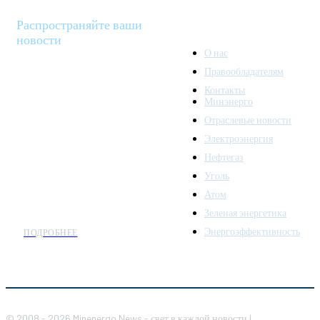
Распространяйте ваши
новости
О нас
Правообладателям
Minenergo News - ваш
Контакты
надежный источник
Минэнерго
последних новостей и
Отраслевые новости
аналитики о развитии
Электроэнергия
топливно-энергетического
комплекса. Мы также
Нефтегаз
предлагаем широкое
Уголь
распространение новостей
Атом
организациям энергетики.
Зеленая энергетика
Энергоэффективность
ПОДРОБНЕЕ
© 2008 - 2026 Minenergo News - свет в каждой новости |