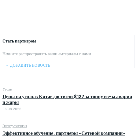
Стать партнером
Начните распространять ваши амтериалы с нами
﹢ ДОБАВИТЬ НОВОСТЬ
Уголь
Цены на уголь в Китае достигли $127 за тонну из-за аварии
и жары
06.08.2026
Электроэнергия
Эффективное обучение: партнеры «Сетевой компании»