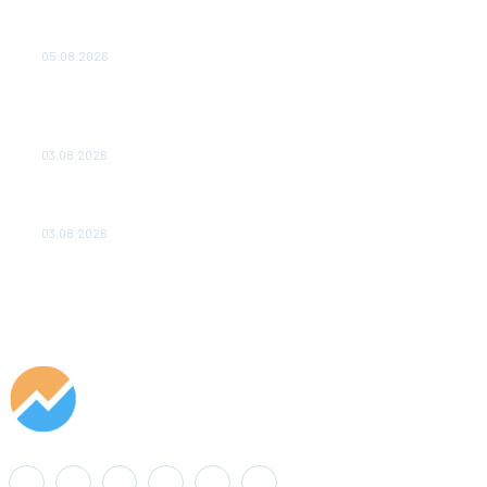
Эффективное обучение: партнеры «Сетевой компании»
удваивают выпуск продукции и снижают потери
05.08.2026
ТЕХНИЧЕСКОЕ ОБСЛУЖИВАНИЕ КОНВЕРТОРНЫХ
ПОДСТАНЦИЙ ПРОЕКТА «CASA-1000» ОБЕСПЕЧЕНО
ДО 2028 ГОДА
03.08.2026
«Роснефть» вносит вклад в изучение и сохранение
популяции дикого северного оленя в России
03.08.2026