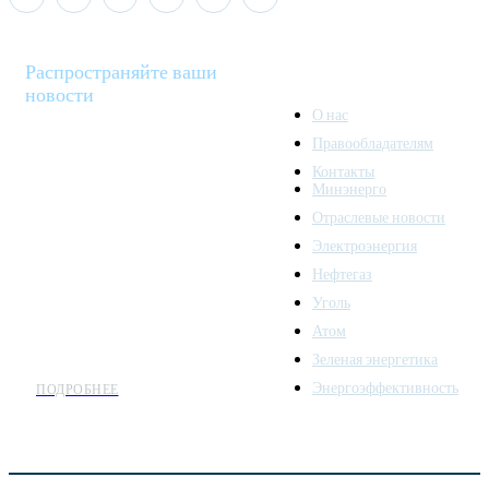
Распространяйте ваши
новости
О нас
Правообладателям
Minenergo News - ваш
Контакты
надежный источник
Минэнерго
последних новостей и
Отраслевые новости
аналитики о развитии
Электроэнергия
топливно-энергетического
комплекса. Мы также
Нефтегаз
предлагаем широкое
Уголь
распространение новостей
Атом
организациям энергетики.
Зеленая энергетика
Энергоэффективность
ПОДРОБНЕЕ