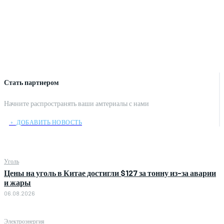
Стать партнером
Начните распространять ваши амтериалы с нами
﹢ ДОБАВИТЬ НОВОСТЬ
Уголь
Цены на уголь в Китае достигли $127 за тонну из-за аварии
и жары
06.08.2026
Электроэнергия