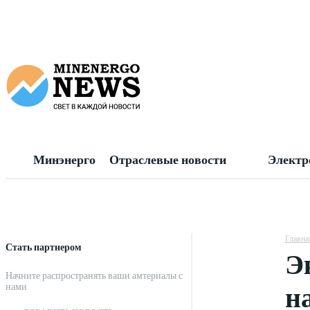
Минэнерго
Отраслевые новости
Электр
Главна
Стать партнером
Э
Начните распространять ваши амтериалы с
н
нами