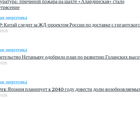
уратура: причиной пожара на шахте «Алардинская» стало
етрясение
ая энергетика
: Китай следит за ЖД-проектом России по доставке с гигантског
.2025
ая энергетика
ительство Нетаньяху одобрило план по развитию Голанских высо
2025
ая энергетика
ers: Япония планирует к 2040 году довести долю возобновляемы
2025