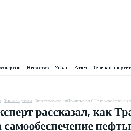
оэнергия
Нефтегаз
Уголь
Атом
Зеленая энерге
я
Зеленая энергетика
Эксперт рассказал, как Трамп выведет США на самообеспечение 
ксперт рассказал, как 
а самообеспечение нефть