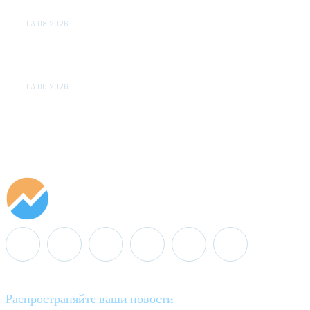
ОБЕСПЕЧЕНО ДО 2028 ГОДА
03.08.2026
«Роснефть» вносит вклад в изучение и
сохранение популяции дикого северного
оленя в России
03.08.2026
Распространяйте ваши новости