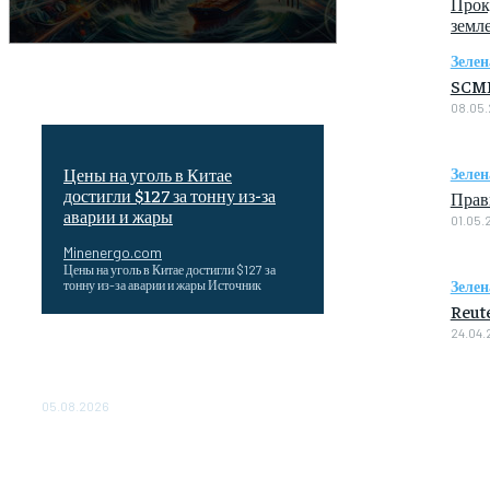
Прок
земл
Зелен
SCMP
08.05
Цены на уголь в Китае
Зелен
достигли $127 за тонну из-за
Прав
аварии и жары
01.05.
Minenergo.com
Цены на уголь в Китае достигли $127 за
Зелен
тонну из-за аварии и жары Источник
Reut
24.04.
Эффективное обучение: партнеры
«Сетевой компании» удваивают выпуск
продукции и снижают потери
05.08.2026
ТЕХНИЧЕСКОЕ ОБСЛУЖИВАНИЕ
КОНВЕРТОРНЫХ ПОДСТАНЦИЙ
ПРОЕКТА «CASA-1000»