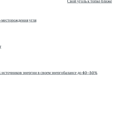
Свой уголь к топке ближе
о месторождения угля
т
х источников энергии в своем энергобалансе до 40–50%