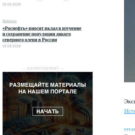
03.08.2026
Нефтегаз
«Роснефть» вносит вклад в изучение
и сохранение популяции дикого
северного оленя в России
03.08.2026
― ADVERTISEMENT ―
Экс
Ист
ПРЕД