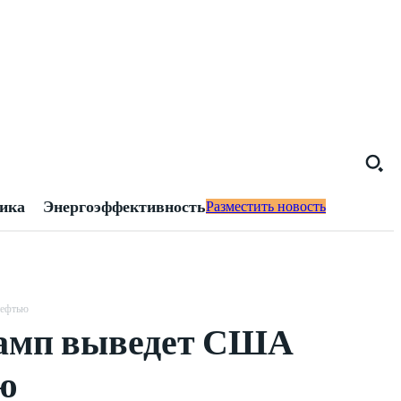
тика
Энергоэффективность
Разместить новость
нефтью
Трамп выведет США
ю