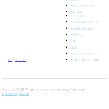
Правообладателям
Minenergo News - ваш
Контакты
надежный источник
Минэнерго
последних новостей и
Отраслевые новости
аналитики о развитии
Электроэнергия
топливно-энергетического
комплекса. Мы также
Нефтегаз
предлагаем широкое
Уголь
распространение новостей
Атом
организациям энергетики.
Зеленая энергетика
Энергоэффективность
ПОДРОБНЕЕ
© 2008 - 2026 Minenergo News - свет в каждой новости |
Правообладателям