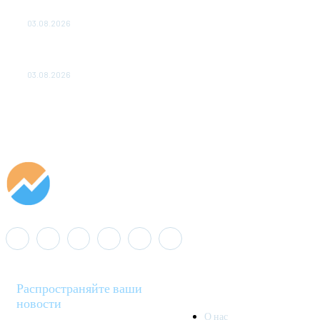
ДО 2028 ГОДА
03.08.2026
«Роснефть» вносит вклад в изучение и сохранение
популяции дикого северного оленя в России
03.08.2026
Распространяйте ваши
новости
О нас