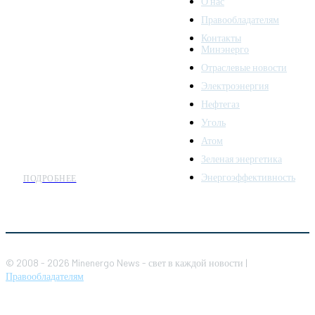
О нас
Правообладателям
Minenergo News - ваш
Контакты
надежный источник
Минэнерго
последних новостей и
Отраслевые новости
аналитики о развитии
Электроэнергия
топливно-энергетического
комплекса. Мы также
Нефтегаз
предлагаем широкое
Уголь
распространение новостей
Атом
организациям энергетики.
Зеленая энергетика
Энергоэффективность
ПОДРОБНЕЕ
© 2008 - 2026 Minenergo News - свет в каждой новости |
Правообладателям