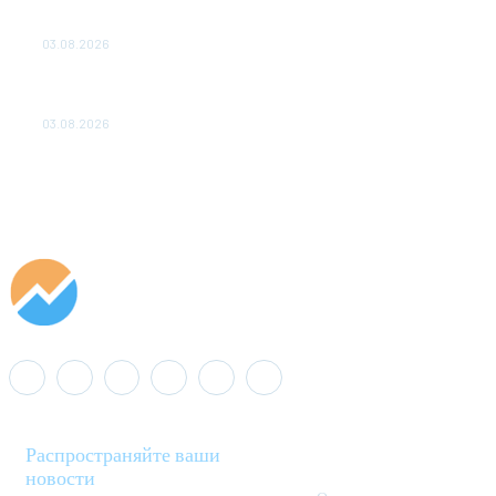
ПОДСТАНЦИЙ ПРОЕКТА «CASA-1000» ОБЕСПЕЧЕНО
ДО 2028 ГОДА
03.08.2026
«Роснефть» вносит вклад в изучение и сохранение
популяции дикого северного оленя в России
03.08.2026
Распространяйте ваши
новости